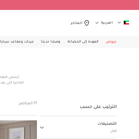
العربية
المتاجر
عروض
العودة إلى الحضانة
وصلنا حديثا
عربات ومقاعد سيارا
ارسمي البهج
الفاخرة التي يق
الحساسة. احصل
التفاعل الحسي
أشكال معلقة و
17 العناصر
الترتيب على حسب
التصنيفات
الكل