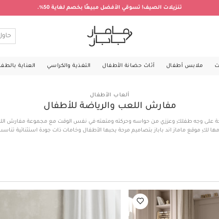
تنزيلات الصيف! تسوقي الأفضل مبيعًا بخصم لغاية 50%.
ت
ملابس أطفال
أثاث حضانة الأطفال
التغذية والكراسي
العناية بالطف
ألعاب الأطفال
مفارش اللعب والرياضة للأطفال
ة على وجه طفلكِ وعززي من حواسه وحركته ومتعته في نفس الوقت مع مجموعة مفارش اللع
دمها لكِ موقع ماماز اند باباز بتصاميم مرحة يحبها الأطفال وخامات ذات جودة استثنائية تناس
ي على مفارش لعب للأطفال من فرو صناعي مع عدة دمى وألعاب متدلية تصدر أصواتاً تساع
، ومفارش رياضة للأطفال بقاعدة ناعمة ومبطنة لتوفير مكان آمن للعب والتفاعل الحركي، و
مسلية ليستمتع طفلك بإمساكها واكتشافها، إلى جانب الكثير من الموديلات الرائعة التي لا 
تشكيلة مفارش اللعب والرياضة للأطفال أونلاين في الكويت الآن!