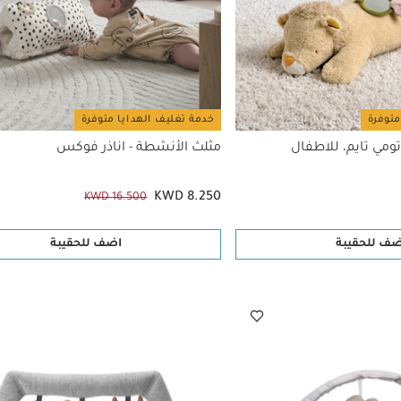
متوفرة
خدمة تغليف الهدايا متوفرة
ومي تايم، للاطفال
مثلث الأنشطة - اناذر فوكس
KWD 8.250
KWD 16.500
ضف للحقيبة
اضف للحقيبة