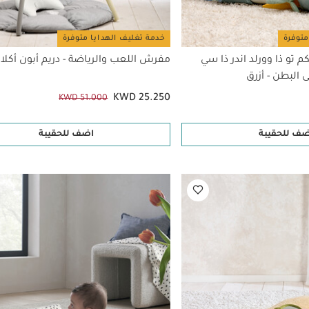
متوفرة
خدمة تغليف الهدايا متوفرة
 تو ذا وورلد اندر ذا سي
مفرش اللعب والرياضة - دريم أبون أكلاو
 البطن - أزرق
KWD 25.250
KWD 51.000
ضف للحقيبة
اضف للحقيبة