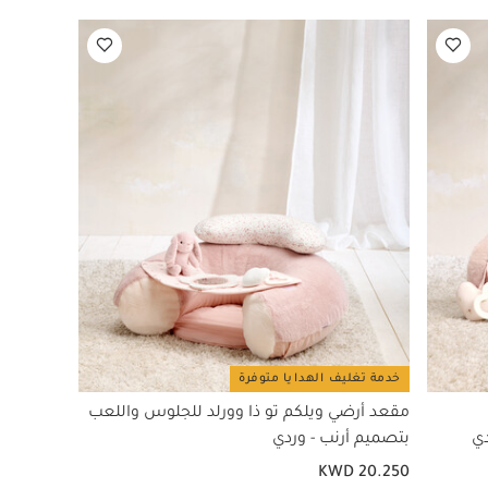
خدمة تغليف الهدايا متوفرة
مقعد أرضي ويلكم تو ذا وورلد للجلوس واللعب
دي
بتصميم أرنب - وردي
KWD 20.250