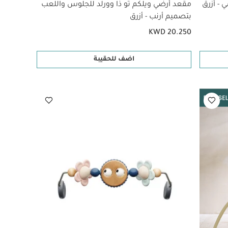
 - أزرق
مقعد أرضي ويلكم تو ذا وورلد للجلوس واللعب
بتصميم أرنب - أزرق
KWD 20.250
اضف للحقيبة