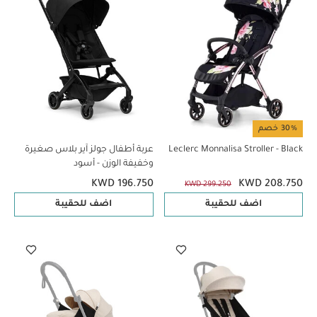
30% خصم
Leclerc Monnalisa Stroller - Black
عربة أطفال جولز آير بلاس صغيرة
وخفيفة الوزن - أسود
KWD 196.750
KWD 208.750
KWD 299.250
اضف للحقيبة
اضف للحقيبة