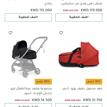
هيكل ذهبي وردي من سايبكس
رمادي
KWD 115.000
KWD 179.000
KWD 210.750
اضف للحقيبة
اضف للحقيبة
70% خصم
80% خصم
مهد محمول خفيف يويو - أحمر
مجموعة مقعد عربة أطفال ايرو
لحديثي الولادة - أسود
KWD 14.500
KWD 31.750
KWD 74.000
KWD 106.500