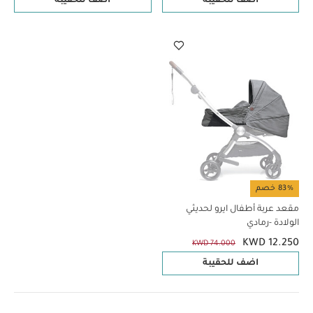
اضف للحقيبة
اضف للحقيبة
83% خصم
مقعد عربة أطفال ايرو لحديثي
الولادة -رمادي
KWD 12.250
KWD 74.000
اضف للحقيبة