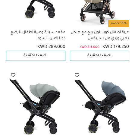
15% خصم
عربة أطفال كويا بلون بيج مع هيكل
مقعد سيارة وعربة أطفال للرضع
ذهبي وردي من سايبكس
دونا إكس - أسود
KWD 289.000
KWD 179.250
KWD 211.000
اضف للحقيبة
اضف للحقيبة