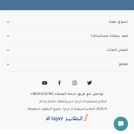
تسوق معنا
كيف يمكننا مساعدتك؟
أفضل الفئات
موقع
تواصل مع فريق خدمة العملاء
96522252182+
الطاير إنسغنيا (ذ.م.م) تدير وتمتلك ماماز وباباز
© 2026 الطاير إنسغنيا (ذ.م.م). جميع الحقوق محفوظة