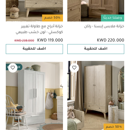
وصلنا حديثًا
50% خصم
خزانة ملابس إيسنا - راتان
خزانة أدراج مع طاولة تغيير
كوكسلي - لون خشب طبيعي
KWD 119.000
KWD 220.000
KWD 238.000
اضف للحقيبة
اضف للحقيبة
50% خصم