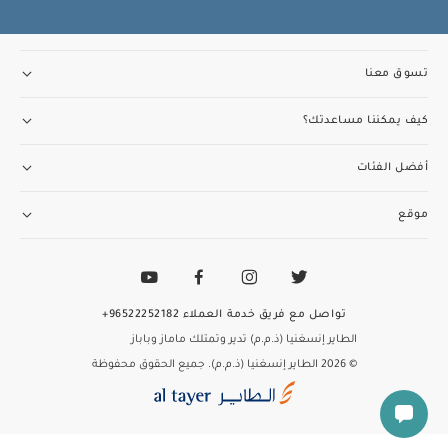
تسوق معنا
كيف يمكننا مساعدتك؟
أفضل الفئات
موقع
تواصل مع فريق خدمة العملاء
96522252182+
الطاير إنسغنيا (ذ.م.م) تدير وتمتلك ماماز وباباز
© 2026 الطاير إنسغنيا (ذ.م.م). جميع الحقوق محفوظة