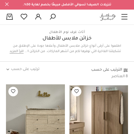
تنزيلات الصيف! تسوقي الأفضل مبيعًا بخصم لغاية 50%.
0
أثاث غرف نوم الأطفال
خزائن ملابس للأطفال
اطلعوا على أرقى أنواع خزائن ملابس الأطفال وأعلاها جودة على الإطلاق من
تشكيلتنا الفاخرة التي نوفرها لكم من أشهر الماركات. من الخزائن الكلاسيكية
اقرأ المزيد
العملية إلى الخزائن العصرية التي تخطف الأنظار، نأتي لكم بمجموعة تناسب
ذوقكم الرفيع.
ترتيب على حسب
الترتيب على حسب
8 العناصر