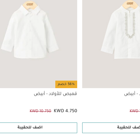
56% خصم
- أبيض
قميص للأولاد - أبيض
KWD 4.750
KWD 10.750
KWD 
ضف للحقيبة
اضف للحقيبة