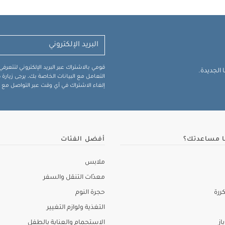
قومي بالاشتراك عبر البريد الإلكتروني لتتعر
الجديدة.
التعامل مع البيانات الخاصة بك، يرجى زيار
إلغاء الاشتراك في أي وقت عبر التواصل مع فر
ا مساعدتك؟
أفضل الفئات
ملابس
معدّات التنقل والسفر
ررة
حجرة النوم
التغذية ولوازم التغيير
از
الاستحمام والعناية بالطفل