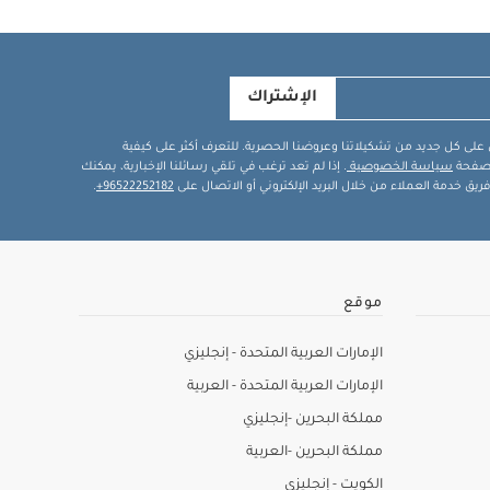
الإشتراك
في على كل جديد من تشكيلاتنا وعروضنا الحصرية. للتعرف أكثر على كيفية
ة صفحة
سياسة الخصوصية
. إذا لم تعد ترغب في تلقي رسائلنا الإخبارية، يمكنك
يق خدمة العملاء من خلال البريد الإلكتروني أو الاتصال على
96522252182+
.
موقع
الإمارات العربية المتحدة - إنجليزي
الإمارات العربية المتحدة - العربية
مملكة البحرين -إنجليزي
مملكة البحرين -العربية
الكويت - إنجليزي