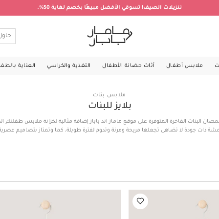
تنزيلات الصيف! تسوقي الأفضل مبيعًا بخصم لغاية 50%.
ت
ملابس أطفال
أثاث حضانة الأطفال
التغذية والكراسي
العناية بالطف
ملابس بنات
بلايز للبنات
قمصان البنات الفاخرة المتوفرة على موقع ماماز اند باباز إضافة مثالية لخزانة ملابس طفلتكِ 
ة ذات جودة لا تضاهى تجعلها مريحة ومرنة وتدوم لفترة طويلة، كما وتمتاز بتصاميم عصرية
اهية لتتألق طفلتكِ بمظهر يشبه الأميرات. سواء كنتِ تبحثين عن بلايز كاجوال للمنزل أو للعب أثنا
ناسبات خاصة، تعرّفي أدناه على تشكيلة البلايز والقمصان الفخمة المتاحة للشراء أونلاين في
طفلتكِ بإطلالات جميلة ومريحة في نفس الوقت!