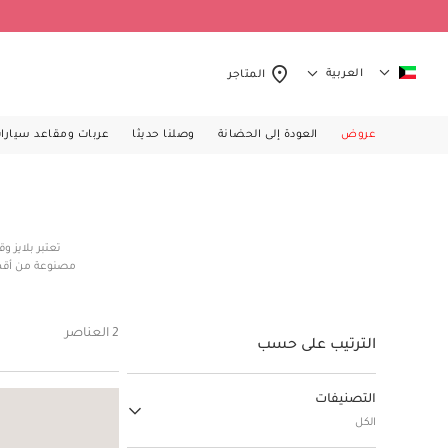
العربية
المتاجر
عروض
العودة إلى الحضانة
وصلنا حديثا
عربات ومقاعد سيارا
تعتبر بلايز و
مصنوعة من أقمش
مرحة وألوان ز
قمصان راقية لم
2 العناصر
الترتيب على حسب
التصنيفات
الكل