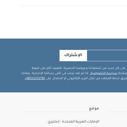
الإشتراك
في على كل جديد من تشكيلاتنا وعروضنا الحصرية. للتعرف أكثر على كيفية
ة صفحة
سياسة الخصوصية
. إذا لم تعد ترغب في تلقي رسائلنا الإخبارية، يمكنك
يق خدمة العملاء من خلال البريد الإلكتروني أو الاتصال على
96522252182+
.
موقع
الإمارات العربية المتحدة - إنجليزي