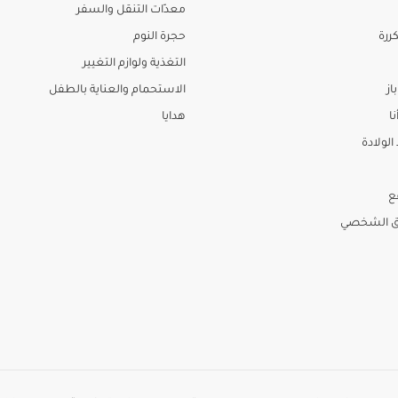
معدّات التنقل والسفر
ررة
حجرة النوم
التغذية ولوازم التغيير
از
الاستحمام والعناية بالطفل
نا
هدايا
لولادة
ع
ق الشخصي