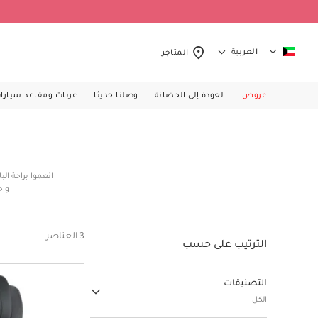
العربية
المتاجر
عروض
العودة إلى الحضانة
وصلنا حديثا
عربات ومقاعد سيارا
انعموا براحة ال
واح
3 العناصر
الترتيب على حسب
التصنيفات
الكل