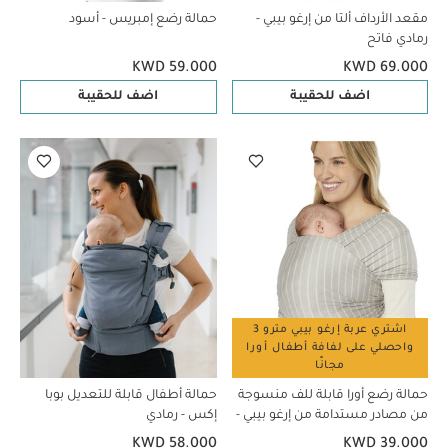
مقعد الأرداف ألتا من إرغو بيبي -
حمالة رضع إمبريس - أسود
رمادي فاتح
KWD 59.000
KWD 69.000
اضف للحقيبة
اضف للحقيبة
اشتري عربة إرغو بيبي مترو 3
واحصلي على لفافة أطفال أورا
مجانًا
حمالة رضع أورا قابلة للف منسوجة
حمالة أطفال قابلة للتعديل بوبا
من مصادر مستدامة من إرغو بيبي -
إكس - رمادي
رمادي مخطط
KWD 58.000
KWD 39.000