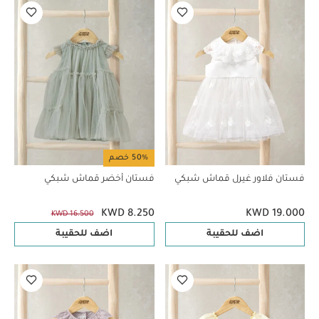
50% خصم
فستان فلاور غيرل قماش شبكي
فستان أخضر قماش شبكي
KWD 8.250
KWD 19.000
KWD 16.500
اضف للحقيبة
اضف للحقيبة