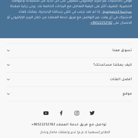
قومي بالاشتراك عبر البريد الإلكتروني لتتعرفي على كل جديد من تشكيلاتنا وعروضنا
الحصرية. للتعرف أكثر على كيفية التعامل مع البيانات الخاصة بك، يرجى زيارة صفحة
سياسة الخصوصية
. إذا لم تعد ترغب في تلقي رسائلنا الإخبارية، يمكنك إلغاء
الاشتراك في أي وقت عبر التواصل مع فريق خدمة العملاء من خلال البريد الإلكتروني أو
الاتصال على
96522252182+
.
تسوق معنا
كيف يمكننا مساعدتك؟
أفضل الفئات
موقع
تواصل مع فريق خدمة العملاء
96522252182+
الطاير إنسغنيا (ذ.م.م) تدير وتمتلك ماماز وباباز