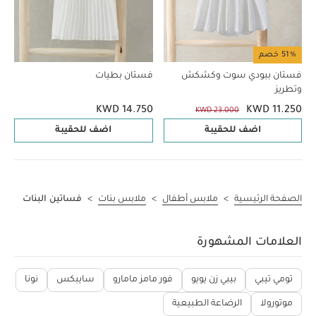
51% خصم
فستان ببودي سوت وكشكش
فستان بطيات
وتطريز
KWD 14.750
KWD 11.250
KWD 23.000
اضف للحقيبة
اضف للحقيبة
الصفحة الرئيسية
>
ملابس أطفال
>
ملابس بنات
>
فساتين البنات
العلامات المشهورة
تومي تيبي
بيبي زن يويو
فور مامز مامارو
سايبكس
نونا
موتورولا
الرضاعة الطبيعية