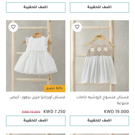
اضف للحقيبة
اضف للحقيبة
62% خصم
فستان منسوج كروشيه خامات
فستان أورجانزا مزين بزهور - أبيض
متنوعة
KWD 7.250
KWD 19.000
KWD 19.000
اضف للحقيبة
اضف للحقيبة