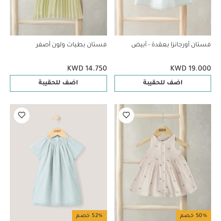
فستان أورجانزا بعقدة - أبيض
فستان بطيات ولون أصفر
KWD 14.750
KWD 19.000
اضف للحقيبة
اضف للحقيبة
50% خصم
52% خصم