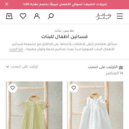
تنزيلات الصيف! تسوقي الأفضل مبيعًا بخصم لغاية 50%.
0
ملابس بنات
فساتين أطفال للبنات
ستتألق طفلتكم بأبهى الإطلالات وأجملها على الإطلاق مع مجموعة فساتين
الأطفال البنات المتوفرة لدينا بعدة تصاميم فخمة وألوان وطبعات ناعمة
اقرأ المزيد
ورقيقة، والتي تشتمل على فساتين راقية للحفلات والمناسبات، وفساتين
كاجوال لأوقات مليئة بالمرح والراحة.
ترتيب على حسب
الترتيب على حسب
14 العناصر