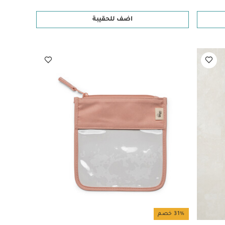
اضف للحقيبة
31% خصم