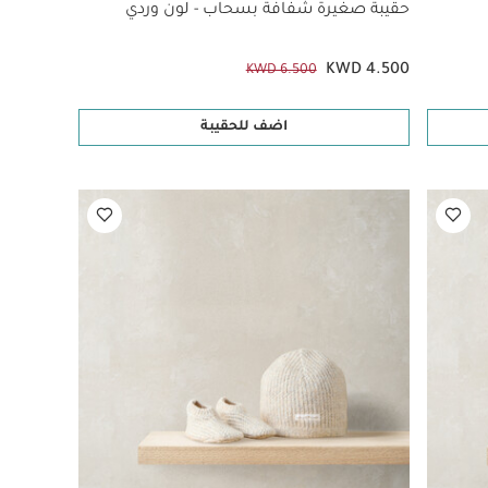
حقيبة صغيرة شفافة بسحاب - لون وردي
KWD 4.500
KWD 6.500
اضف للحقيبة