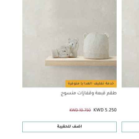
خدمة تغليف الهدايا متوفرة
طقم قبعة وقفازات منسوج
KWD 5.250
KWD 10.750
اضف للحقيبة