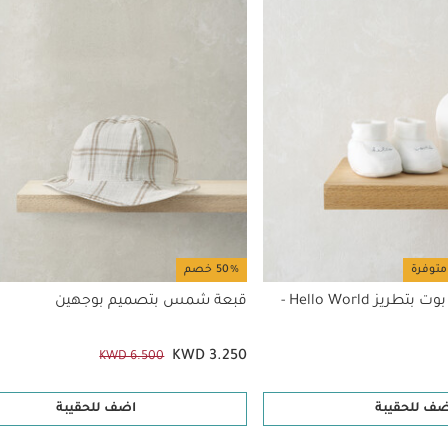
متوفرة
50% خصم
طقم قبعة وجورب بوت بتطريز Hello World -
قبعة شمس بتصميم بوجهين
KWD 3.250
KWD 6.500
ضف للحقيبة
اضف للحقيبة