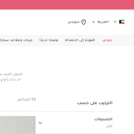
العربية
المتاجر
عروض
العودة إلى الحضانة
وصلنا حديثا
عربات ومقاعد سيارا
أضيفي المزيد من
اند باباز بأنو
لأطفالكِ في ك
لحديثي الولاد
راقية، أطواق ر
39 العناصر
الترتيب على حسب
التصنيفات
الكل