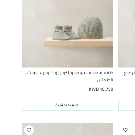
للرضع
طقم قبعة منسوجة ويلكوم تو ذا وورلد وبوت،
قطعتين
KWD 10.750
اضف للحقيبة