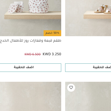
50% خصم
طقم قبعة وقفازات روز للأطفال الخدج
KWD 3.250
KWD 6.500
ضف للحقيبة
اضف للحقيبة