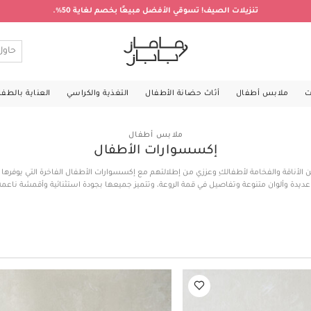
تنزيلات الصيف! تسوقي الأفضل مبيعًا بخصم لغاية 50%.
ت
ملابس أطفال
أثاث حضانة الأطفال
التغذية والكراسي
العناية بالطف
ملابس أطفال
إكسسوارات الأطفال
 الأناقة والفخامة لأطفالكِ وعززي من إطلالتهم مع إكسسوارات الأطفال الفاخرة التي يوفرها 
اع عديدة وألوان متنوعة وتفاصيل في قمة الروعة، وتتميز جميعها بجودة استثنائية وأقمشة ناعم
افة الأوقات. تنتظركِ أدناه تشكيلة من الإكسسوارات للأولاد والبنات من مختلف الأعمار، بما 
ة من القطن الناعم، قفازات وقبعات بنقشات يحبها الأطفال، أقطم صدريات بعدة ألوان وأشكال
أس جيرسيه بنقشة زهور للبنات، والكثير من الإكسسوارات الفخمة التي لا تفوّت. تسوقي أونلاين
المجموعة المختارة أدناه وارسمي الابتسامة على وجه أطفالكِ اليوم!