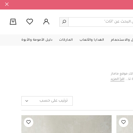
0
ل والاستحمام
الهدايا والألعاب
الماركات
دليل الأمومة والأبوة
لكِ موقع ماماز
ة تضمن الراحة
اقرأ المزيد
في ذلك جوارب
، قبعات كتان
 في الكويت من
ترتيب على حسب