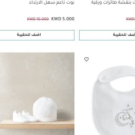
 بنقشة طائرات ورقية
بوت ناعم سهل الارتداء
KWD 5.000
KWD 10.000
KWD 
ضف للحقيبة
اضف للحقيبة