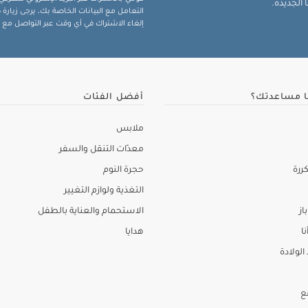
الجديدة.
التعامل مع البيانات الخاصة بك، يرجى زيار
إلغاء الاشتراك في أي وقت عبر التواصل مع فر
ا مساعدتك؟
أفضل الفئات
ملابس
معدّات التنقل والسفر
ررة
حجرة النوم
التغذية ولوازم التغيير
از
الاستحمام والعناية بالطفل
نا
هدايا
لولادة
ع