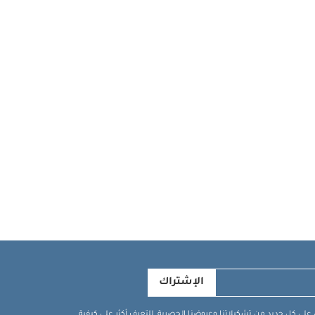
الإشتراك
في على كل جديد من تشكيلاتنا وعروضنا الحصرية. للتعرف أكثر على كيفية