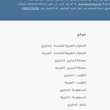
ة صفحة
سياسة الخصوصية
. إذا لم تعد ترغب في تلقي رسائلنا الإخبارية، يمكنك
يق خدمة العملاء من خلال البريد الإلكتروني أو الاتصال على
96522252182+
.
موقع
الإمارات العربية المتحدة - إنجليزي
الإمارات العربية المتحدة - العربية
مملكة البحرين -إنجليزي
مملكة البحرين -العربية
الكويت - إنجليزي
الكويت - العربية
السعودية - إنجليزي
السعودية - العربية
قطر - إنجليزي