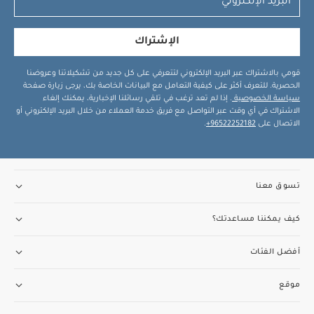
الإشتراك
قومي بالاشتراك عبر البريد الإلكتروني لتتعرفي على كل جديد من تشكيلاتنا وعروضنا
الحصرية. للتعرف أكثر على كيفية التعامل مع البيانات الخاصة بك، يرجى زيارة صفحة
سياسة الخصوصية
. إذا لم تعد ترغب في تلقي رسائلنا الإخبارية، يمكنك إلغاء
الاشتراك في أي وقت عبر التواصل مع فريق خدمة العملاء من خلال البريد الإلكتروني أو
الاتصال على
96522252182+
.
تسوق معنا
كيف يمكننا مساعدتك؟
أفضل الفئات
موقع