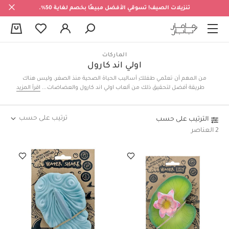
تنزيلات الصيف! تسوقي الأفضل مبيعًا بخصم لغاية 50%.
0
الماركات
اولي اند كارول
من المهم أن تعلّمي طفلكِ أساليب الحياة الصحية منذ الصغر، وليس هناك
طريقة أفضل لتحقيق ذلك من ألعاب اولي اند كارول والعضاضات التي تأتي
اقرأ المزيد
بتصاميم على شكل فواكه وخضراوات، والتي ستعمل بشكل مثالي على تحفيز
حواس طفلكِ وتعزيز فضوله وجذب انتباهه.
ترتيب على حسب
الترتيب على حسب
2 العناصر