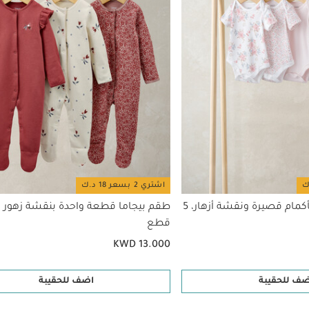
اشتري 2 بسعر 18 د.ك
طقم بودي سوت بأكمام قصيرة ونقشة أزهار، 5
قطع
KWD 13.000
ضف للحقيبة
اضف للحقيبة