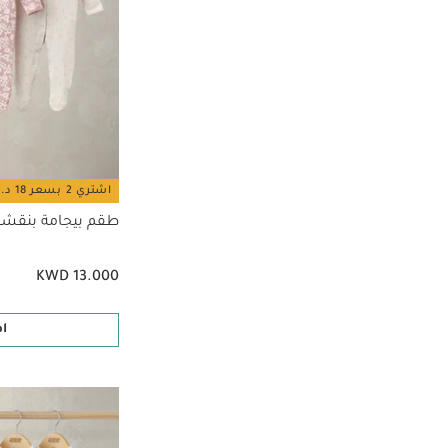
اشتري 2 بسعر 18 د.ك
طقم بيجامة بنقشة
KWD 13.000
ا