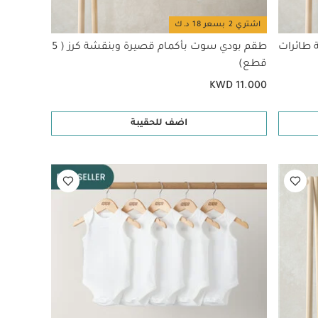
اشتري 2 بسعر 18 د.ك
طائرات
طقم بودي سوت بأكمام قصيرة وبنقشة كرز ( 5
قطع)
KWD 11.000
اضف للحقيبة