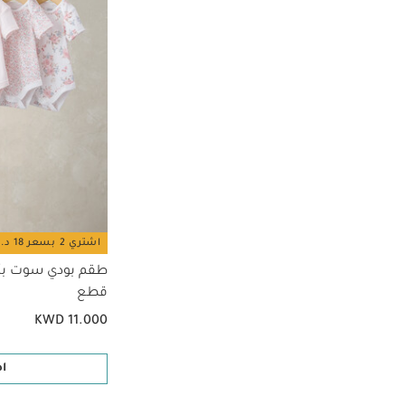
اشتري 2 بسعر 18 د.ك
قطع
KWD 11.000
ا