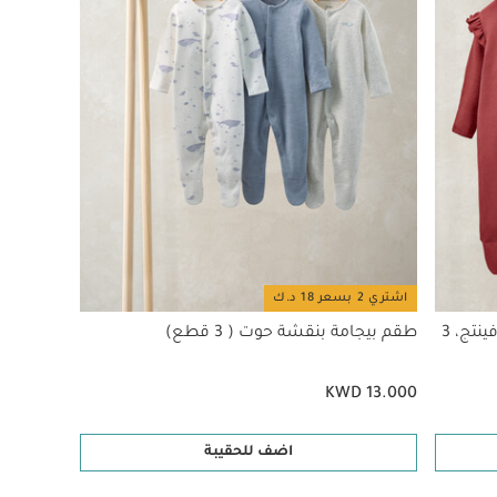
اشتري 2 بسعر 18 د.ك
طقم بيجاما قطعة واحدة بنقشة زهور فينتج، 3
طقم بيجامة بنقشة حوت ( 3 قطع)
KWD 13.000
اضف للحقيبة