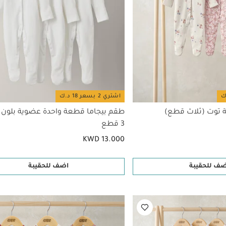
اشتري 2 بسعر 18 د.ك
 توت (ثلاث قطع)
طقم بيجاما قطعة واحدة عضوية بلون 
3 قطع
KWD 13.000
ضف للحقيبة
اضف للحقيبة