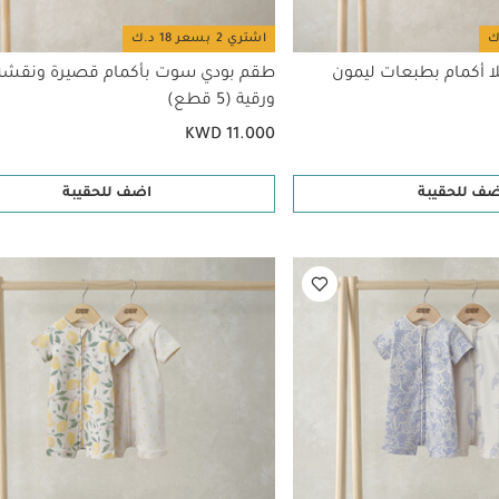
اشتري 2 بسعر 18 د.ك
 أكمام بطبعات ليمون
طقم بودي سوت بأكمام قصيرة ونقشة 
ورقية (5 قطع)
KWD 11.000
ضف للحقيبة
اضف للحقيبة