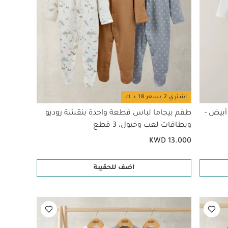
اشتري 2 بسعر 18 د.ك
أبيض -
طقم بيجاما لباس قطعة واحدة بنقشة روديو
وبطاقات لعب وخيول، 3 قطع
KWD 13.000
اضف للحقيبة