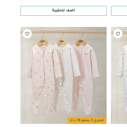
اضف للحقيبة
اشتري 2 بسعر 18 د.ك