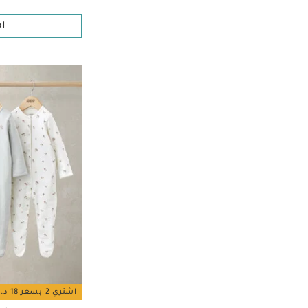
ا
اشتري 2 بسعر 18 د.ك