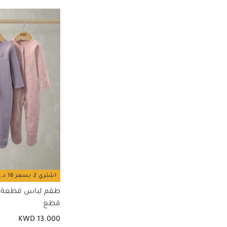
اشتري 2 بسعر 18 د.ك
قطع
KWD 13.000