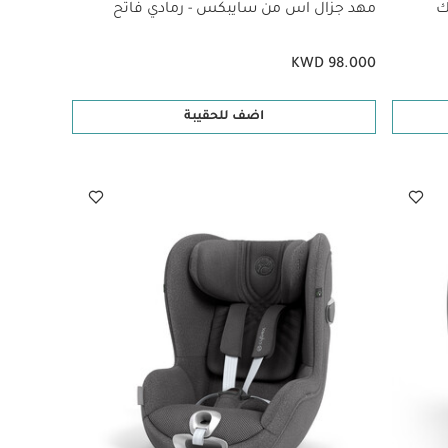
ك
مهد جزال اس من سايبكس - رمادي فاتح
KWD 98.000
اضف للحقيبة