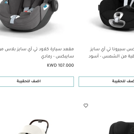
س سيرونا تي آي سايز
مقعد سيارة كلاود تي آي سايز بلاس م
قية من الشمس - أسود
سايبكس - رمادي
KWD 107.000
ضف للحقيبة
اضف للحقيبة