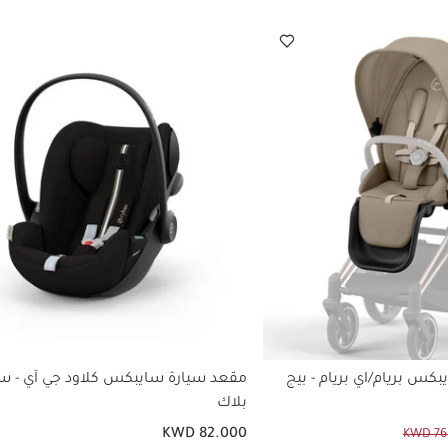
س بريام/اي بريام - بيج
مقعد سيارة سايبكس كلاود جي آي - سا
بلاك
KWD 82.000
KWD 76