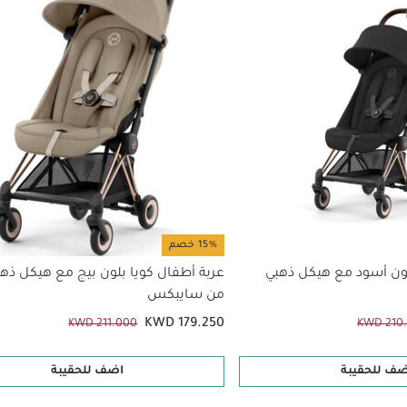
15% خصم
لون أسود مع هيكل ذهبي
عربة أطفال كويا بلون بيج مع هيكل ذه
من سايبكس
KWD 179.250
KWD 211.000
KWD 210
ضف للحقيبة
اضف للحقيبة