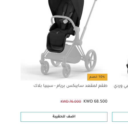
10% خصم
بي وردي
طقم لمقعد سايبكس بريام - سيبيا بلاك
KWD 68.500
KWD 76.000
اضف للحقيبة