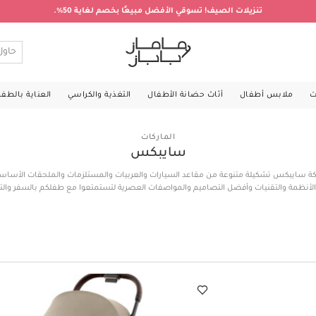
تنزيلات الصيف! تسوقي الأفضل مبيعًا بخصم لغاية 50%.
ت
ملابس أطفال
أثاث حضانة الأطفال
التغذية والكراسي
العناية بالطف
الماركات
سايبكس
كة سايبكس تشكيلة متنوعة من مقاعد السيارات والعربيات والمستلزمات والملحقات الأساس
الأنظمة والتقنيات وأفضل التصاميم والمواصفات العصرية لتستمتعوا مع طفلكم بالسفر والتن
وأمان.