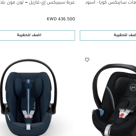
مات سايبكس كويا - أسود
عربة سيبيكس إي-غازيل ‒ لون مون بلا
KWD 436.500
ضف للحقيبة
اضف للحقيبة