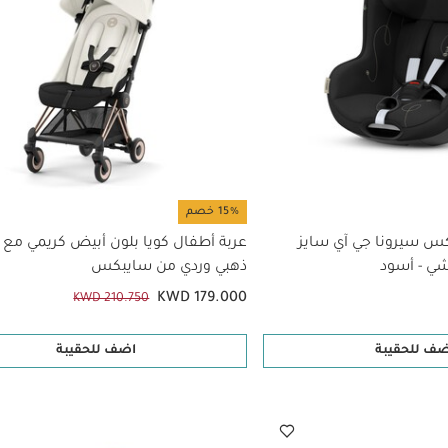
15% خصم
س سيرونا جي آي سايز
عربة أطفال كويا بلون أبيض كريمي مع
ي - أسود
ذهبي وردي من سايبكس
KWD 179.000
KWD 210.750
ضف للحقيبة
اضف للحقيبة