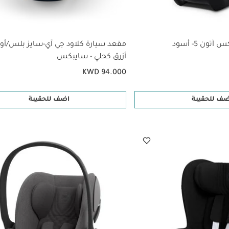
ون 5- أسود
مقعد سيارة كلاود جي آي-سايز بلس/أو
أزرق كحلي - سايبكس
KWD 94.000
ضف للحقيبة
اضف للحقيبة