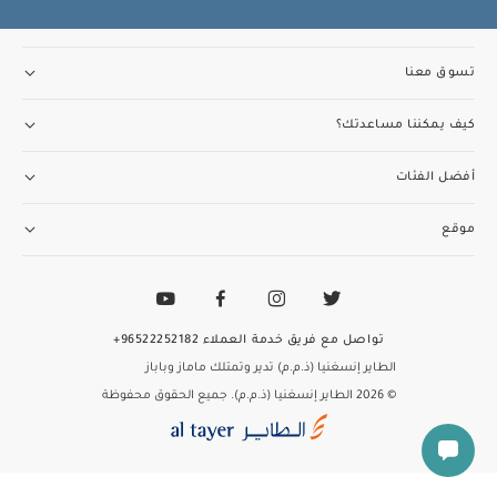
تسوق معنا
كيف يمكننا مساعدتك؟
أفضل الفئات
موقع
تواصل مع فريق خدمة العملاء
96522252182+
الطاير إنسغنيا (ذ.م.م) تدير وتمتلك ماماز وباباز
© 2026 الطاير إنسغنيا (ذ.م.م). جميع الحقوق محفوظة