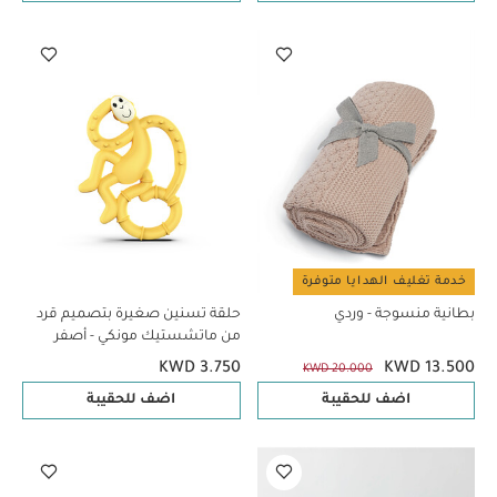
خدمة تغليف الهدايا متوفرة
بطانية منسوجة - وردي
حلقة تسنين صغيرة بتصميم قرد
من ماتشستيك مونكي - أصفر
KWD 3.750
KWD 13.500
KWD 20.000
اضف للحقيبة
اضف للحقيبة