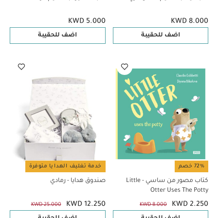
KWD 5.000
KWD 8.000
اضف للحقيبة
اضف للحقيبة
72% خصم
خدمة تغليف الهدايا متوفرة
كتاب مصور من ساسي - Little
صندوق هدايا - رمادي
Otter Uses The Potty
KWD 12.250
KWD 2.250
KWD 25.000
KWD 8.000