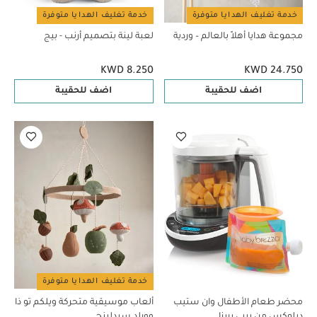
خدمة تغليف الهدايا متوفرة
خدمة تغليف الهدايا متوفرة
مجموعة هدايا أهلاً بالعالم – وردية
لعبة لينة بتصميم أرنب - بيج
KWD 8.250
KWD 24.750
اضف للحقيبة
اضف للحقيبة
خدمة تغليف الهدايا متوفرة
محضر طعام الأطفال وان ستيب
ألعاب موسيقية متحركة ويلكم تو ذا
ديلوكس من بيبي بريزا
وورلد سيدلينج