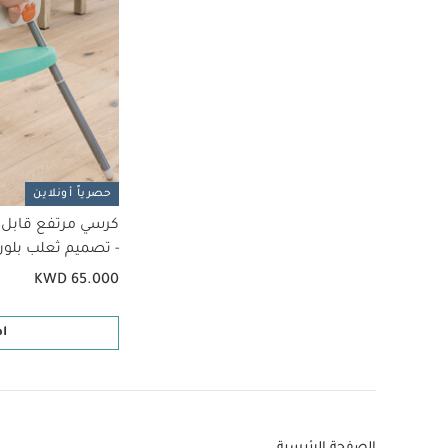
حصرياً أونلاين
- تصميم ثعلب بلون
KWD 65.000
ا