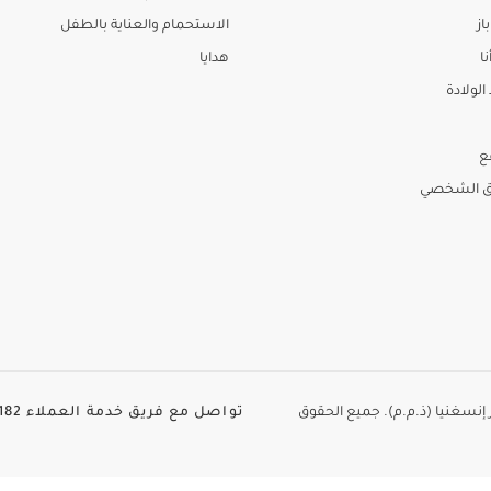
از
الاستحمام والعناية بالطفل
نا
هدايا
لولادة
ع
ق الشخصي
الطاير إنسغنيا (ذ.م.م). جميع الحقوق
تواصل مع فريق خدمة العملاء
82+