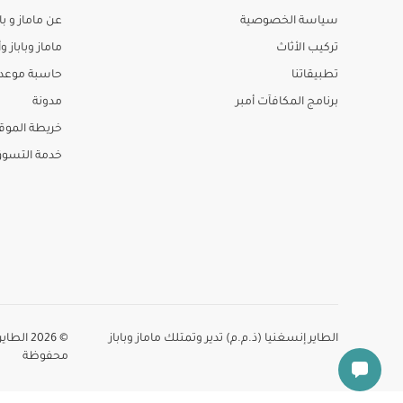
سياسة الخصوصية
عن ماماز و باب
تركيب الأثاث
ماماز وباباز وأ
تطبيقاتنا
حاسبة موعد ا
برنامج المكافآت أمبر
مدونة
خريطة الموق
خدمة التسو
الطاير إنسغنيا (ذ.م.م) تدير وتمتلك ماماز وباباز
© 2026 
محفوظة