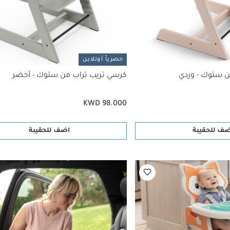
حصرياً أونلاين
ن ستوك - وردي
كرسي تريب تراب من ستوك - أخضر
KWD 98.000
ضف للحقيبة
اضف للحقيبة