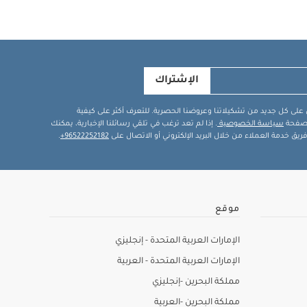
الإشتراك
في على كل جديد من تشكيلاتنا وعروضنا الحصرية. للتعرف أكثر على كيفية
ة صفحة
سياسة الخصوصية
. إذا لم تعد ترغب في تلقي رسائلنا الإخبارية، يمكنك
يق خدمة العملاء من خلال البريد الإلكتروني أو الاتصال على
96522252182+
.
موقع
الإمارات العربية المتحدة - إنجليزي
الإمارات العربية المتحدة - العربية
مملكة البحرين -إنجليزي
مملكة البحرين -العربية