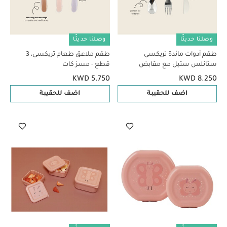
وصلنا حديثًا
وصلنا حديثًا
طقم أدوات مائدة تريكسي
طقم ملاعق طعام تريكسي، 3
ستانلس ستيل مع مقابض
قطع - مسز كات
سيليكون - مسز كات
KWD 5.750
KWD 8.250
اضف للحقيبة
اضف للحقيبة