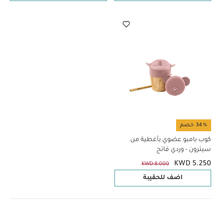
34% خصم
كوب بامبو عضوي بأغطية من
سيترون - وردي فاتح
KWD 5.250
KWD 8.000
اضف للحقيبة