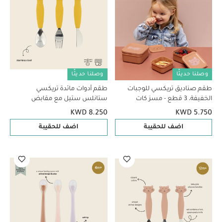
وصلنا حديثًا
وصلنا حديثًا
طقم صناديق تريكسي للوجبات
طقم أدوات مائدة تريكسي
الخفيفة، 3 قطع - مسز كات
ستانلس ستيل مع مقابض
سيليكون - مستر ليون
KWD 8.250
KWD 5.750
اضف للحقيبة
اضف للحقيبة