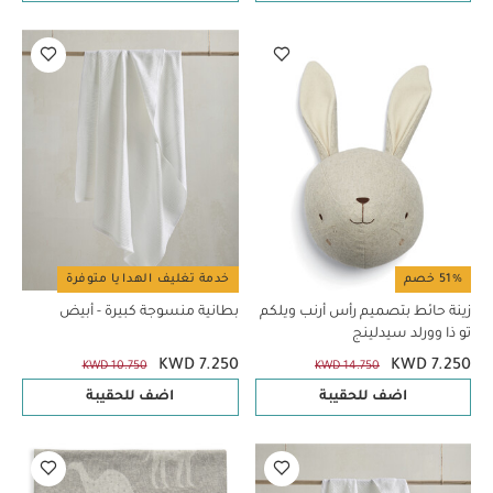
51% خصم
خدمة تغليف الهدايا متوفرة
زينة حائط بتصميم رأس أرنب ويلكم
بطانية منسوجة كبيرة - أبيض
تو ذا وورلد سيدلينج
KWD 7.250
KWD 7.250
KWD 10.750
KWD 14.750
اضف للحقيبة
اضف للحقيبة