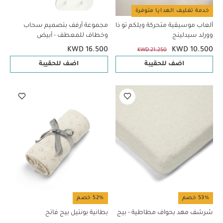
خدمة تغليف الهدايا متوفرة
ألعاب موسيقية متحركة ويلكم تو ذا
مجموعة أرفف بتصميم سحاب
وورلد سيدلينج
وخطاف للمعطف - أبيض
KWD 16.500
KWD 10.500
KWD 21.250
اضف للحقيبة
اضف للحقيبة
53% خصم
52% خصم
شرشف مهد بحواف مطاطية - بيج
بطانية بونتيل بيج فاتح