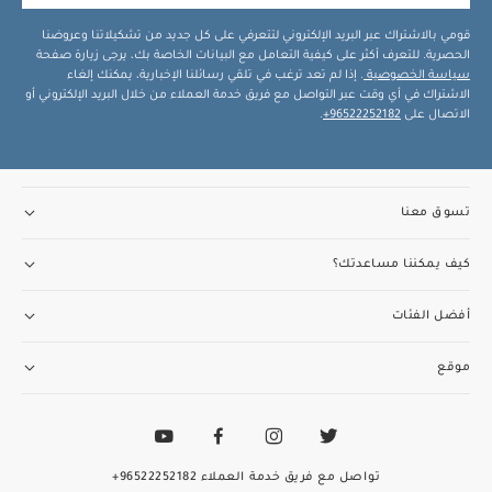
قومي بالاشتراك عبر البريد الإلكتروني لتتعرفي على كل جديد من تشكيلاتنا وعروضنا
الحصرية. للتعرف أكثر على كيفية التعامل مع البيانات الخاصة بك، يرجى زيارة صفحة
سياسة الخصوصية
. إذا لم تعد ترغب في تلقي رسائلنا الإخبارية، يمكنك إلغاء
الاشتراك في أي وقت عبر التواصل مع فريق خدمة العملاء من خلال البريد الإلكتروني أو
الاتصال على
96522252182+
.
تسوق معنا
كيف يمكننا مساعدتك؟
أفضل الفئات
موقع
تواصل مع فريق خدمة العملاء
96522252182+