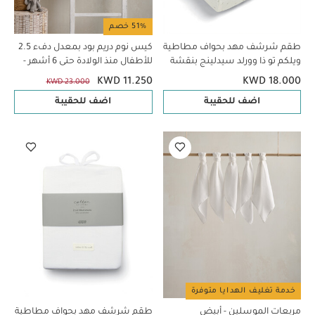
51% خصم
طقم شرشف مهد بحواف مطاطية
كيس نوم دريم بود بمعدل دفء 2.5
ويلكم تو ذا وورلد سيدلينج بنقشة
للأطفال منذ الولادة حتى 6 أشهر -
بذور/أوراق شجر - قطعتان
أبيض
KWD 11.250
KWD 18.000
KWD 23.000
اضف للحقيبة
اضف للحقيبة
خدمة تغليف الهدايا متوفرة
مربعات الموسلين - أبيض
طقم شرشف مهد بحواف مطاطية