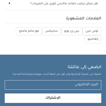
هل يمكن تركيب مقاعد ماكسي كوزي على العربيات؟
العلامات المشهورة
تومي تيبي
بيبي زن يويو
سايبكس
فور مامز مامارو
إنفانتينو
انضمي إلى عائلتنا
اشترك في نشرتنا الإخبارية وكن أول من تصله أحدث عروضنا ومنتجاتنا الجديدة.
الإشتراك