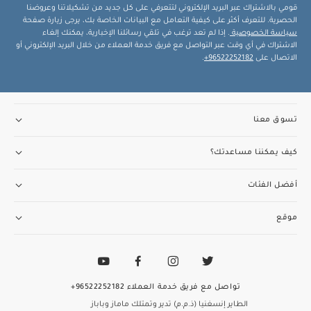
قومي بالاشتراك عبر البريد الإلكتروني لتتعرفي على كل جديد من تشكيلاتنا وعروضنا
الحصرية. للتعرف أكثر على كيفية التعامل مع البيانات الخاصة بك، يرجى زيارة صفحة
سياسة الخصوصية
. إذا لم تعد ترغب في تلقي رسائلنا الإخبارية، يمكنك إلغاء
الاشتراك في أي وقت عبر التواصل مع فريق خدمة العملاء من خلال البريد الإلكتروني أو
الاتصال على
96522252182+
.
تسوق معنا
كيف يمكننا مساعدتك؟
أفضل الفئات
موقع
تواصل مع فريق خدمة العملاء
96522252182+
الطاير إنسغنيا (ذ.م.م) تدير وتمتلك ماماز وباباز