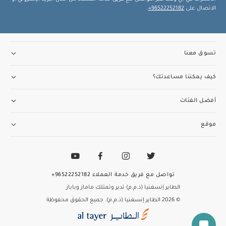
الاتصال على
96522252182+
.
تسوق معنا
كيف يمكننا مساعدتك؟
أفضل الفئات
موقع
تواصل مع فريق خدمة العملاء
96522252182+
الطاير إنسغنيا (ذ.م.م) تدير وتمتلك ماماز وباباز
© 2026 الطاير إنسغنيا (ذ.م.م). جميع الحقوق محفوظة