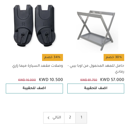
30% خصم
34% خصم
حامل للمهد المحمول من اوبا بيبي -
وصلات مقعد السيارة ميما زاري
رمادي
KWD 10.500
KWD 57.000
KWD 16.000
KWD 81.750
اضف للحقيبة
اضف للحقيبة
1
2
التالي