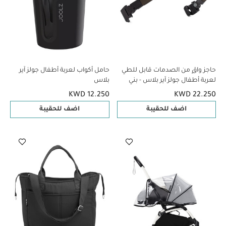
حاجز واقٍ من الصدمات قابل للطي
حامل أكواب لعربة أطفال جولز آير
لعربة أطفال جولز آير بلاس - بني
بلاس
متوسط
KWD 12.250
KWD 22.250
اضف للحقيبة
اضف للحقيبة