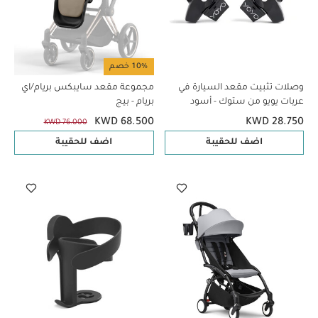
10% خصم
وصلات تثبيت مقعد السيارة في
مجموعة مقعد سايبكس بريام/اي
عربات يويو من ستوك - أسود
بريام - بيج
KWD 68.500
KWD 28.750
KWD 76.000
اضف للحقيبة
اضف للحقيبة