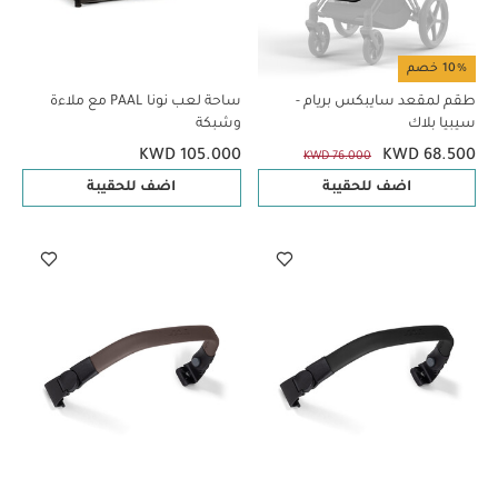
10% خصم
طقم لمقعد سايبكس بريام -
ساحة لعب نونا PAAL مع ملاءة
سيبيا بلاك
وشبكة
KWD 105.000
KWD 68.500
KWD 76.000
اضف للحقيبة
اضف للحقيبة