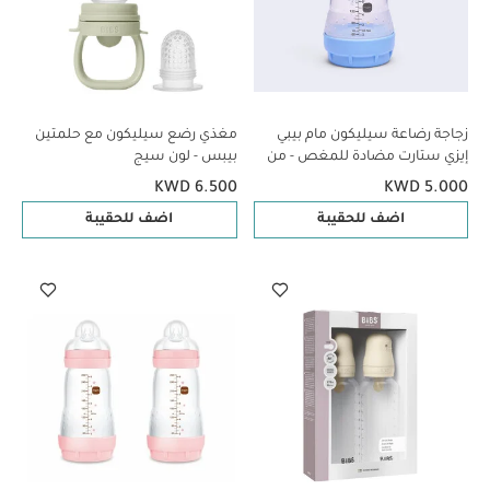
زجاجة رضاعة سيليكون مام بيبي
مغذي رضع سيليكون مع حلمتين
إيزي ستارت مضادة للمغص - من
بيبس - لون سيج
عمر 0 ​​أشهر فما فوق | سي لايف
KWD 6.500
KWD 5.000
بلو - 160 مل - عبوة من قطعة
اضف للحقيبة
اضف للحقيبة
واحدة