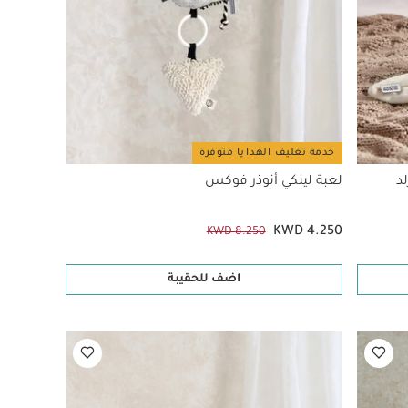
خدمة تغليف الهدايا متوفرة
د
لعبة لينكي أنوذر فوكس
KWD 4.250
KWD 8.250
اضف للحقيبة