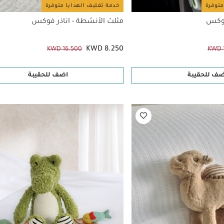
متوفرة
خدمة تغليف الهدايا متوفرة
فوكس
مثلث الأنشطة - اناذر فوكس
KWD 8.250
KWD 16.500
KWD 
ضف للحقيبة
اضف للحقيبة