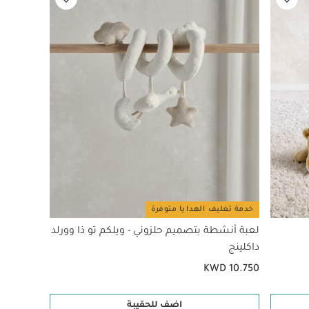
خدمة تغليف الهدايا متوفرة
لعبة أنشطة بتصميم حلزوني - ويلكم تو ذا وورلد
داكلينج
KWD 10.750
اضف للحقيبة