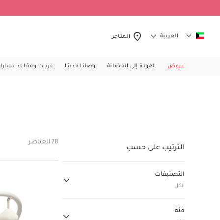
العربية
المتاجر
عروض
العودة إلى الحضانة
وصلنا حديثا
عربات ومقاعد سيارا
78 العناصر
الترتيب على حسب
التصنيفات
الكل
Mamas & Papas Bath Baby care
فئة
(19)