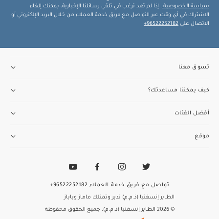
سياسة الخصوصية
. إذا لم تعد ترغب في تلقي رسائلنا الإخبارية، يمكنك إلغاء
الاشتراك في أي وقت عبر التواصل مع فريق خدمة العملاء من خلال البريد الإلكتروني أو
الاتصال على
96522252182+
.
تسوق معنا
كيف يمكننا مساعدتك؟
أفضل الفئات
موقع
تواصل مع فريق خدمة العملاء
96522252182+
الطاير إنسغنيا (ذ.م.م) تدير وتمتلك ماماز وباباز
© 2026 الطاير إنسغنيا (ذ.م.م). جميع الحقوق محفوظة