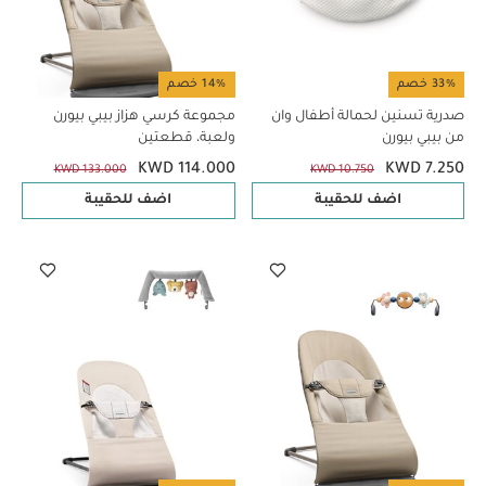
33% خصم
14% خصم
صدرية تسنين لحمالة أطفال وان
مجموعة كرسي هزاز بيبي بيورن
من بيبي بيورن
ولعبة، قطعتين
KWD 114.000
KWD 7.250
KWD 133.000
KWD 10.750
اضف للحقيبة
اضف للحقيبة