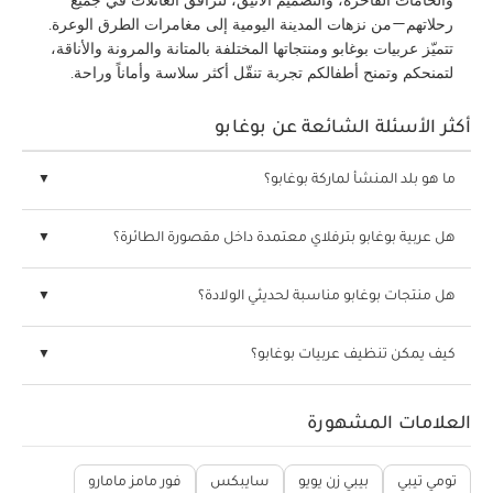
والخامات الفاخرة، والتصميم الأنيق، لترافق العائلات في جميع
رحلاتهم—من نزهات المدينة اليومية إلى مغامرات الطرق الوعرة.
تتميّز عربيات بوغابو ومنتجاتها المختلفة بالمتانة والمرونة والأناقة،
لتمنحكم وتمنح أطفالكم تجربة تنقّل أكثر سلاسة وأماناً وراحة.
أكثر الأسئلة الشائعة عن بوغابو
ما هو بلد المنشأ لماركة بوغابو؟
هل عربية بوغابو بترفلاي معتمدة داخل مقصورة الطائرة؟
هل منتجات بوغابو مناسبة لحديثي الولادة؟
كيف يمكن تنظيف عربيات بوغابو؟
العلامات المشهورة
تومي تيبي
بيبي زن يويو
سايبكس
فور مامز مامارو