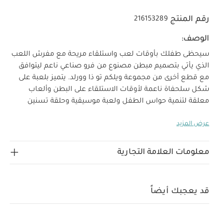
رقم المنتج
216153289
الوصف:
سيحظى طفلك بأوقات لعب واستلقاء مريحة مع مفرش اللعب
الذي يأتي بتصميم مبطن مصنوع من فرو صناعي ناعم ليتوافق
مع قطع أخرى من مجموعة ويلكم تو ذا وورلد. يتميز بلعبة على
شكل سلحفاة ناعمة لأوقات الاستلقاء على البطن وألعاب
معلقة لتنمية حواس الطفل ولعبة موسيقية وحلقة تسنين
عملية لتوفير مكان مريح وآمن للعب وتسلية صغيرك.
خصائص
عرض المزيد
المنتج:
لعبة موسيقية و4 ألعاب معلقة وحلقة تسنين
ولعبة لينة لوقت الاستلقاء على البطن ومرآة آمنة للطفل
وخشخيشة لتنمية حواس طفلك
فرو صناعي فائق النعومة
معلومات العلامة التجارية
بقاعدة مبطنة
لعبة لتهدئة آلام التسنين
مواصفات المنتج:
العمر المناسب
منذ الولادة فأكثر
تعليمات العناية:
قاعدة
مفرش للعب والاستلقاء على البطن - يمكن تنظيفها في
قد يعجبك أيضاً
الغسالة بدرجة حرارة 40. جميع الأجزاء الأخرى: يمكن تنظيفها
الأبعاد:
الارتفاع 57 × العرض 90 × العمق 90 سم
بالمسح فقط