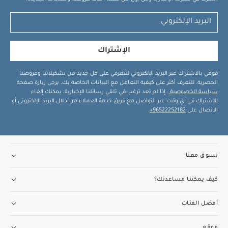
الإشتراك
قومي بالاشتراك عبر البريد الإلكتروني لتتعرفي على كل جديد من تشكيلاتنا وعروضنا
الحصرية. للتعرف أكثر على كيفية التعامل مع البيانات الخاصة بك، يرجى زيارة صفحة
سياسة الخصوصية
. إذا لم تعد ترغب في تلقي رسائلنا الإخبارية، يمكنك إلغاء
الاشتراك في أي وقت عبر التواصل مع فريق خدمة العملاء من خلال البريد الإلكتروني أو
الاتصال على
96522252182+
.
تسوق معنا
كيف يمكننا مساعدتك؟
أفضل الفئات
موقع