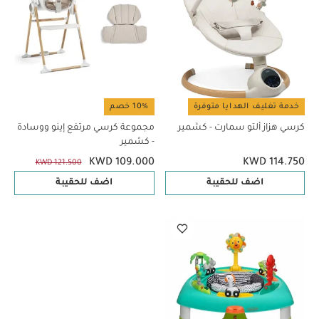
خدمة تغليف الهدايا متوفرة
10% خصم
كرسي هزاز ألتو سمارت - كشمير
مجموعة كرسي مرتفع إينو ووسادة
- كشمير
KWD 109.000
KWD 114.750
KWD 121.500
اضف للحقيبة
اضف للحقيبة