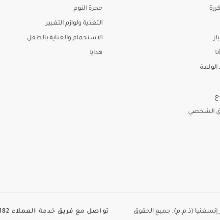
ررة
حجرة النوم
التغذية ولوازم التغيير
از
الاستحمام والعناية بالطفل
نا
هدايا
لولادة
ع
ق الشخصي
الطاير إنسغنيا (ذ.م.م). جميع الحقوق
تواصل مع فريق خدمة العملاء
82+