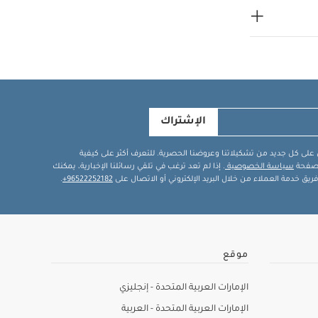
الإشتراك
في على كل جديد من تشكيلاتنا وعروضنا الحصرية. للتعرف أكثر على كيفية
ة صفحة
سياسة الخصوصية
. إذا لم تعد ترغب في تلقي رسائلنا الإخبارية، يمكنك
يق خدمة العملاء من خلال البريد الإلكتروني أو الاتصال على
96522252182+
.
موقع
الإمارات العربية المتحدة - إنجليزي
الإمارات العربية المتحدة - العربية