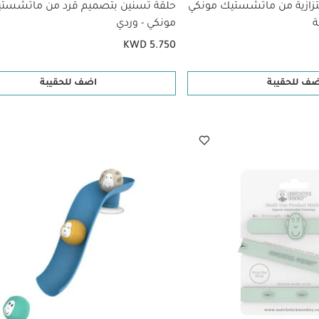
تزازية من ماتشستيك مونكي
حلقة تسنين بتصميم قرد من ماتشست
ة
مونكي - وردي
KWD 5.750
ضف للحقيبة
اضف للحقيبة