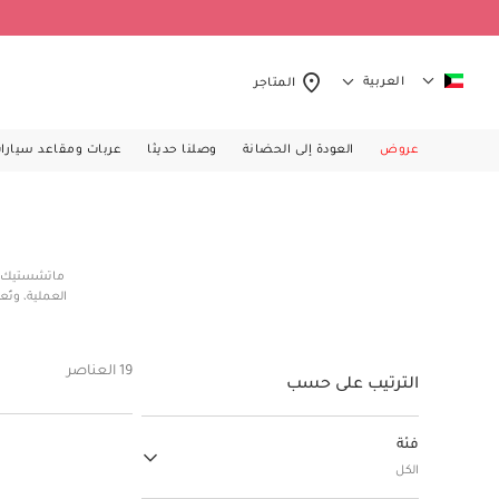
العربية
المتاجر
عروض
العودة إلى الحضانة
وصلنا حديثا
عربات ومقاعد سيارا
ماتشستيك مو
العملية، وتُ
الأطفال المل
وألعاب أحجيات 
19 العناصر
الترتيب على حسب
فئة
الكل