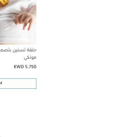
حلقة تسنين بتصم
مونكي
KWD 5.750
ا