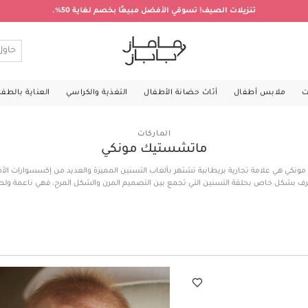
تنزيلات الصيف! تسوقي الأفضل مبيعًا بخصم لغاية 50%.
ت
ملابس أطفال
أثاث حضانة الأطفال
التغذية والكراسي
العناية بالطف
الماركات
ماتشستيك مونكي
نكي هي علامة تجارية بريطانية تشتهر بألعاب التسنين المميزة والعديد من إكسسوارات الأ
عرف بشكل خاص بحلقة التسنين التي تجمع بين التصميم المرن والشكل المرح، فهي ناعمة ولط
تهبة ومصنوعة من سيليكون ناعم وآمن، كما توفر ماركة ماتشستيك مونكي لطفلك ألعاب لوق
والعديد من المنتجات المفيدة لتطور طفلك مع الحفاظ على المرح والمتعة في نفس الوقت.
ماتشستيك مونكي أونلاين في الكويت الآن!