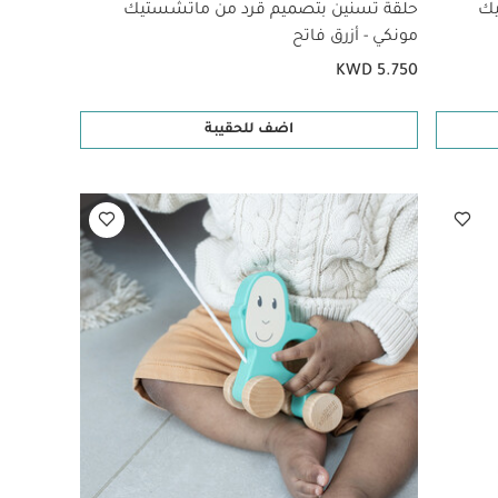
يك
حلقة تسنين بتصميم قرد من ماتشستيك
مونكي - أزرق فاتح
KWD 5.750
اضف للحقيبة