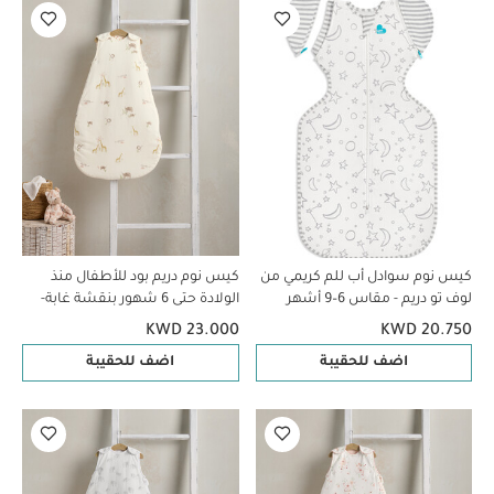
كيس نوم سوادل أب للم كريمي من
كيس نوم دريم بود للأطفال منذ
لوف تو دريم - مقاس 6–9 أشهر
الولادة حتى 6 شهور بنقشة غابة-
معدل دفء 2.5
KWD 23.000
KWD 20.750
اضف للحقيبة
اضف للحقيبة