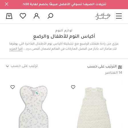
تنزيلات الصيف! تسوقي الأفضل مبيعًا بخصم لغاية 50%.
0
لوازم النوم
أكياس النوم للأطفال والرضع
عززي من راحة طفلكِ الرضيع مع تشكيلة أكياس نوم الأطفال الفاخرة التي يوفرها
لكِ ماماز اند باباز من أفضل الماركات في العالم لضمان أقصى درجات الجودة.
اقرأ المزيد
اكتشفي أكياس نوم من مجموعة ويلكم تو ذا وورلد الأفضل مبيعاً والتي تأتي
بخامة من قطن جيرسيه مزين بنقشات رقيقة وبتصميم يحافظ على الدفء في
الليالي الباردة، وأكياس نوم لحديثي الولادة تحاكي الشعور بالدفء في بطن الأم
ترتيب على حسب
الترتيب على حسب
وتقلل الشعور بالارتجاع، والمزيد من خيارات التي لا تفوّت. تسوقي أونلاين في
14 العناصر
الكويت الآن واجعلي ليالي طفلكِ مليئةً بالهدوء والراحة!