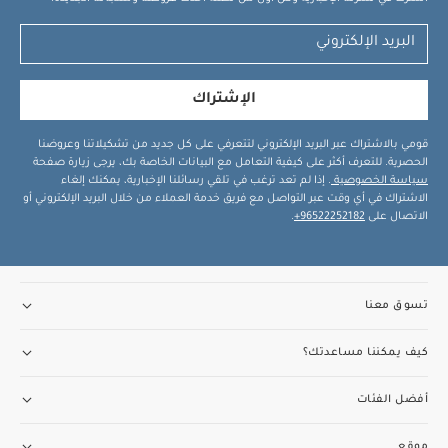
الإشتراك
قومي بالاشتراك عبر البريد الإلكتروني لتتعرفي على كل جديد من تشكيلاتنا وعروضنا
الحصرية. للتعرف أكثر على كيفية التعامل مع البيانات الخاصة بك، يرجى زيارة صفحة
سياسة الخصوصية
. إذا لم تعد ترغب في تلقي رسائلنا الإخبارية، يمكنك إلغاء
الاشتراك في أي وقت عبر التواصل مع فريق خدمة العملاء من خلال البريد الإلكتروني أو
الاتصال على
96522252182+
.
تسوق معنا
كيف يمكننا مساعدتك؟
أفضل الفئات
موقع