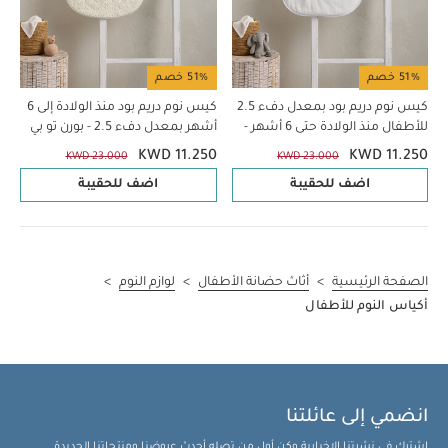
51% خصم
51% خصم
كيس نوم دريم بود بمعدل دفء 2.5
كيس نوم دريم بود منذ الولادة إلى 6
للأطفال منذ الولادة حتى 6 أشهر -
أشهر بمعدل دفء 2.5 - بورن تو بي
أبيض
وايلد
KWD 11.250
KWD 11.250
KWD 23.000
KWD 23.000
اضف للحقيبة
اضف للحقيبة
الصفحة الرئيسية
>
أثاث حضانة الأطفال
>
لوازم النوم
>
أكياس النوم للأطفال
انضمي إلى عائلتنا
اشترك في نشرتنا الإخبارية وكن أول من تصله أحدث عروضنا ومنتجاتنا الجديدة.