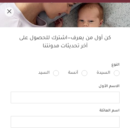
تنزيلات الصيف! تسوقي الأفضل مبيعًا بخصم لغاية 50%.
0
مدوّنة ماماز آند باباز
كن أول من يعرف—اشترك للحصول على
آخر تحديثات مدونتنا
النوم
الأطفال
التربية
الحمل
منتجات الأطفال
تصمي
النوع
السيدة
آنسة
السيد
الاسم الأول
اسم العائلة