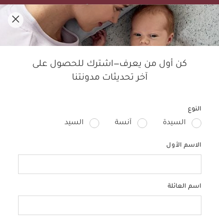
تنزيلات الصيف! تسوقي الأفضل مبيعًا بخصم لغاية 50%.
0
مدوّنة ماماز آند باباز
كن أول من يعرف—اشترك للحصول على
آخر تحديثات مدونتنا
النوم
الأطفال
التربية
الحمل
منتجات الأطفال
تصمي
النوع
السيدة
آنسة
السيد
الاسم الأول
اسم العائلة