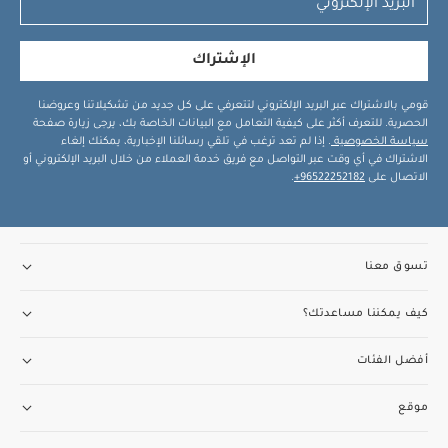
الإشتراك
قومي بالاشتراك عبر البريد الإلكتروني لتتعرفي على كل جديد من تشكيلاتنا وعروضنا
الحصرية. للتعرف أكثر على كيفية التعامل مع البيانات الخاصة بك، يرجى زيارة صفحة
سياسة الخصوصية
. إذا لم تعد ترغب في تلقي رسائلنا الإخبارية، يمكنك إلغاء
الاشتراك في أي وقت عبر التواصل مع فريق خدمة العملاء من خلال البريد الإلكتروني أو
الاتصال على
96522252182+
.
تسوق معنا
كيف يمكننا مساعدتك؟
أفضل الفئات
موقع