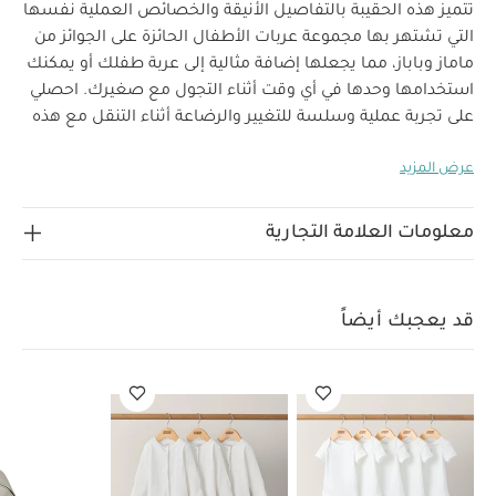
تتميز هذه الحقيبة بالتفاصيل الأنيقة والخصائص العملية نفسها
التي تشتهر بها مجموعة عربات الأطفال الحائزة على الجوائز من
ماماز وباباز، مما يجعلها إضافة مثالية إلى عربة طفلك أو يمكنك
استخدامها وحدها في أي وقت أثناء التجول مع صغيرك.
احصلي
على تجربة عملية وسلسة للتغيير والرضاعة أثناء التنقل مع هذه
الحقيبة الفاخرة، فهي تأتي بجيوب يسهل الوصول إليها وأقسام
عرض المزيد
لتخزين الملابس المبللة والجافة ومفرش متناسق للتغيير وحامل
زجاجات عازل للحرارة. يمكنك ارتداؤها على الظهر أو الكتف حسب
رغبتك أو إطلالتك باستخدام الحمالة القابلة للتعديل بسهولة.
معلومات العلامة التجارية
صنعت من جلد صناعي بارز الملمس بلون أسود لتتألقي بإطلالة
عصرية مناسبة لجميع الأوقات.
خصائص المنتج:
تتميز
بحمالة قابلة للتعديل بسهولة للحمل على الكتف أو الظهر
قد يعجبك أيضاً
مساحة تخزين مثالية لحمل جميع أغراضك الأساسية
حامل
زجاجات ومفرش تغيير لسهولة تغيير وإطعام طفلك
مواصفات المنتج:
الأبعاد:
الطول: 510 مم× العرض: 170 مم × الارتفاع: 510 مم
تعليمات
التنظيف باستخدام قطعة قماش فقط
العناية: