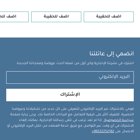
قد يعجبك أيضاً:
طقم ألبسة قطعة واحدة بأكمام قصيرة قماش
اضف للحقيبة
اضف للحقيبة
اضف للحق
عضوي بلون أبيض - 5 قطع
طقم بيجاما قطعة واحدة عضوية بلون أبيض
- 3 قطع
ألعاب مهد متحركة - بورن تو بي وايلد
ألعاب موسيقية متحركة
ويلكم تو ذا وورلد سيدلينج
فرشة تغيير حفاظات إسنشالز بنقشة أرنب
انضمي إلى عائلتنا
اشترك في نشرتنا الإخبارية وكن أول من تصله أحدث عروضنا ومنتجاتنا الجديدة.
الإشتراك
قومي بالاشتراك عبر البريد الإلكتروني لتتعرفي على كل جديد من تشكيلاتنا وعروضنا
الحصرية. للتعرف أكثر على كيفية التعامل مع البيانات الخاصة بك، يرجى زيارة صفحة
سياسة الخصوصية
. إذا لم تعد ترغب في تلقي رسائلنا الإخبارية، يمكنك إلغاء
الاشتراك في أي وقت عبر التواصل مع فريق خدمة العملاء من خلال البريد الإلكتروني أو
الاتصال على
96522252182+
.