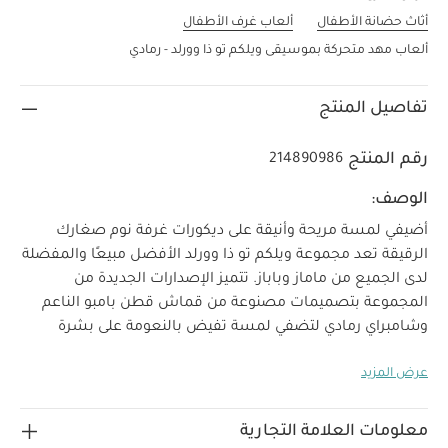
أثاث حضانة الأطفال
ألعاب غرف الأطفال
ألعاب مهد متحركة بموسيقى ويلكم تو ذا وورلد - رمادي
تفاصيل المنتج
رقم المنتج
214890986
الوصف:
أضيفي لمسة مريحة وأنيقة على ديكورات غرفة نوم صغارك
الرقيقة تعد مجموعة ويلكم تو ذا وورلد الأفضل مبيعًا والمفضلة
لدى الجميع من ماماز وباباز. تتميز الإصدارات الجديدة من
المجموعة بتصميمات مصنوعة من قماش قطن بامبو الناعم
وشامبراي رمادي لتضفي لمسة تفيض بالنعومة على بشرة
الأطفال الرقيقة.
تتميز مجموعة ويلكوم تو ذا وورلد لموسم ربيع
عرض المزيد
صيف 2020 بشخصية الفيل آرتشي المرحة وأصدقائه الزرافة
والزيبرا، وتأتي بألوان بيضاء ناصعة ورمادية فاتحة لتضفي لمسة
عصرية مميزة على تصميمها الرائع. كما تزدان بتطريزات رقيقة
معلومات العلامة التجارية
تجعلها إضافة أساسية لا تنسى إلى مجموعة مستلزمات