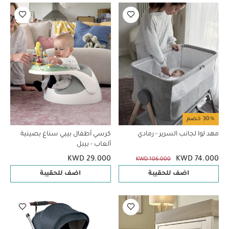
30% خصم
مهد لوا لجانب السرير - رمادي
كرسي أطفال بيبي سناغ بصينية
ألعاب - بيبل
KWD 29.000
KWD 74.000
KWD 106.000
اضف للحقيبة
اضف للحقيبة