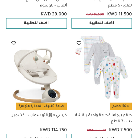
لقلق - 5 قطع
ألعاب - بلوسوم
KWD 29.000
KWD 11.500
KWD 16.500
اضف للحقيبة
اضف للحقيبة
50% خصم
خدمة تغليف الهدايا متوفرة
طقم بيجاما قطعة واحدة بنقشة
كرسي هزاز ألتو سمارت - كشمير
دب - 3 قطع
KWD 114.750
KWD 7.500
KWD 15.000