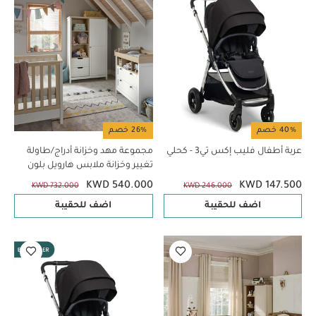
40% خصم
26% خصم
عربة أطفال فليب إكس تي3 - كحلي
مجموعة مهد وخزانة أدراج/طاولة
تغيير وخزانة ملابس هارويل بلون
أبيض - 3 قطع
KWD 540.000
KWD 147.500
KWD 732.000
KWD 246.000
اضف للحقيبة
اضف للحقيبة