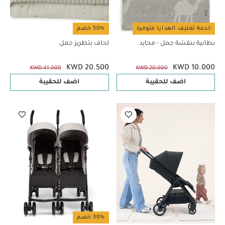
خدمة تغليف الهدايا متوفرة
50% خصم
بطانية بنقشة جمل - محايد
لحاف بتطريز جمل
KWD 20.500
KWD 10.000
KWD 41.000
KWD 20.000
اضف للحقيبة
اضف للحقيبة
30% خصم