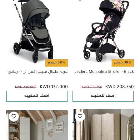
30% خصم
30% خصم
Leclerc Monnalisa Stroller - Black
عربة أطفال فليب إكس تي³ - رمادي
KWD 172.000
KWD 208.750
KWD 246.000
KWD 299.250
اضف للحقيبة
اضف للحقيبة