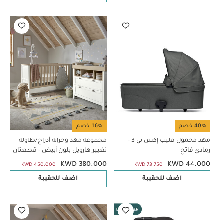
40% خصم
16% خصم
مهد محمول فليب إكس تي 3 -
مجموعة مهد وخزانة أدراج/طاولة
رمادي فاتح
تغيير هارويل بلون أبيض - قطعتان
KWD 380.000
KWD 44.000
KWD 450.000
KWD 73.750
اضف للحقيبة
اضف للحقيبة