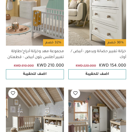
30% خصم
32% خصم
خزانة تغيير حضانة ويدمور - أبيض /
مجموعة مهد وخزانة أدراج/طاولة
أوك
تغيير أطلس بلون أبيض - قطعتان
KWD 210.000
KWD 154.000
KWD 310.000
KWD 220.000
اضف للحقيبة
اضف للحقيبة