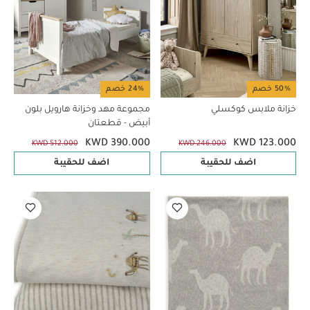
50% خصم
24% خصم
خزانة ملابس كوكسلي
مجموعة مهد وخزانة هارويل بلون
أبيض - قطعتان
KWD 390.000
KWD 123.000
KWD 512.000
KWD 246.000
اضف للحقيبة
اضف للحقيبة