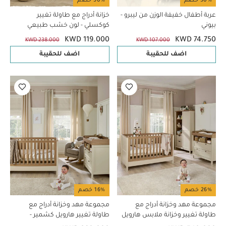
30% خصم
50% خصم
عربة أطفال خفيفة الوزن من ليبرو -
خزانة أدراج مع طاولة تغيير
بيوني
كوكسلي - لون خشب طبيعي
KWD 119.000
KWD 74.750
KWD 238.000
KWD 107.000
اضف للحقيبة
اضف للحقيبة
26% خصم
16% خصم
مجموعة مهد وخزانة أدراج مع
مجموعة مهد وخزانة أدراج مع
طاولة تغيير وخزانة ملابس هارويل
طاولة تغيير هارويل كشمير -
كشمير - 3 قطع
قطعتان