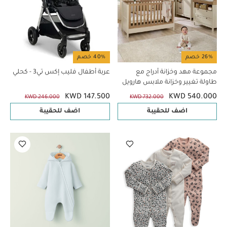
26% خصم
40% خصم
مجموعة مهد وخزانة أدراج مع
عربة أطفال فليب إكس تي3 - كحلي
طاولة تغيير وخزانة ملابس هارويل
كشمير - 3 قطع
KWD 147.500
KWD 540.000
KWD 246.000
KWD 732.000
اضف للحقيبة
اضف للحقيبة