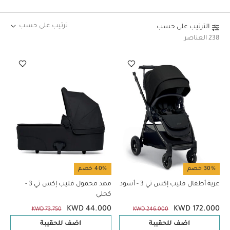
ترتيب على حسب
الترتيب على حسب
238 العناصر
30% خصم
40% خصم
عربة أطفال فليب إكس تي 3 - أسود
مهد محمول فليب إكس تي 3 -
كحلي
KWD 44.000
KWD 172.000
KWD 73.750
KWD 246.000
اضف للحقيبة
اضف للحقيبة