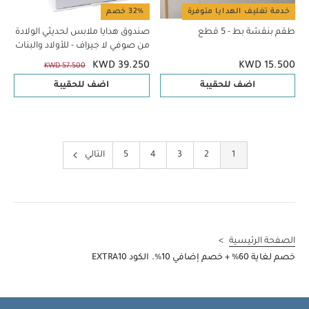
خدمة تغليف الهدايا متوفرة
32% خصم
طقم بنقشة بط - 5 قطع
صندوق هدايا ملابس لحديثي الولادة
من صوفي لا جيراف - للأولاد والبنات
KWD 39.250
KWD 15.500
KWD 57.500
اضف للحقيبة
اضف للحقيبة
1
2
3
4
5
التالي
الصفحة الرئيسية
>
خصم لغاية 60% + خصم إضافي 10%. الكود EXTRA10