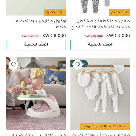
73% خصم
35% خصم
طقم بيجاما قطعة واحدة قطن
أوفرول جاكار جيرسيه بتصميم
جيرسيه بنقشة جلد الفهد - 3 قطع
منقط
KWD 8.000
KWD 4.000
KWD 12.250
KWD 15.000
اضف للحقيبة
اضف للحقيبة
خدمة تغليف الهدايا متوفرة
طقم ملابس حديثي الولادة بنقشة
كرسي أطفال بيبي سناغ بصينية