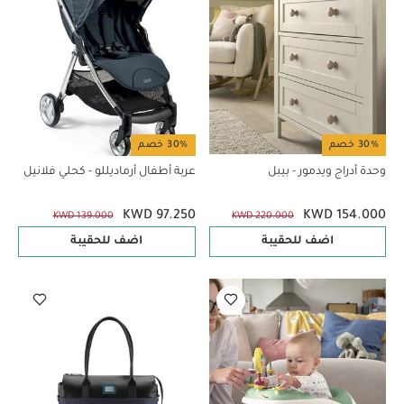
30% خصم
30% خصم
وحدة أدراج ويدمور - بيبل
عربة أطفال أرماديللو - كحلي فلانيل
KWD 97.250
KWD 154.000
KWD 139.000
KWD 220.000
اضف للحقيبة
اضف للحقيبة