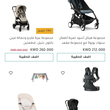
13% خصم
مجموعة هيكل أسود لعربة أطفال
مجموعة عربة فاردو وحمالة ميني
ستوك يويو3 مع مجموعة مقعد
باللون شيل، قطعتين
للأطفال لعمر 6 شهور فأكثر بلون
KWD 260.000
KWD 212.000
KWD 300.000
أزرق (قطعتين)
اضف للحقيبة
اضف للحقيبة