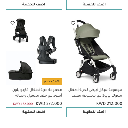
اضف للحقيبة
اضف للحقيبة
14% خصم
مجموعة هيكل أبيض لعربة أطفال
مجموعة عربة أطفال فاردو بلون
ستوك يويو3 مع مجموعة مقعد
أسود مع مهد محمول وحمالة
للأطفال لعمر 6 شهور فأكثر بلون
أطفال وان أير بيبي بيورن، 3 قطع
KWD 372.000
KWD 212.000
KWD 432.000
أوليف (قطعتين)
اضف للحقيبة
اضف للحقيبة