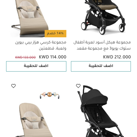
14% خصم
مجموعة هيكل أسود لعربة أطفال
مجموعة كرسي هزاز بيبي بيورن
ستوك يويو3 مع مجموعة مقعد
ولعبة، قطعتين
للأطفال لعمر 6 شهور فأكثر بلون
KWD 114.000
KWD 212.000
KWD 133.000
توفي (قطعتين)
اضف للحقيبة
اضف للحقيبة