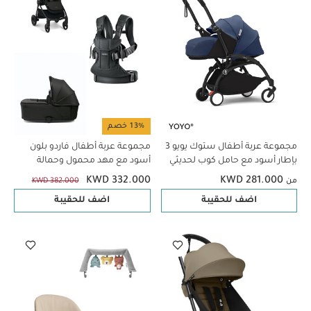
13% خصم
مجموعة عربة أطفال ستوك يويو 3
مجموعة عربة أطفال فاردو بلون
بإطار أسود مع حامل كوب لحديثي
أسود مع مهد محمول وحمالة
الولادة فأكثر - اير فرانس بلو، 3
أطفال بيبي بيورن بحجم صغير، 3
KWD 332.000
KWD 281.000
من
KWD 382.000
قطع
قطع
اضف للحقيبة
اضف للحقيبة