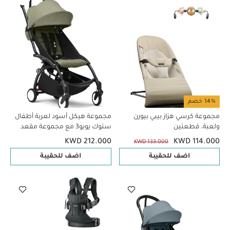
14% خصم
مجموعة كرسي هزاز بيبي بيورن
مجموعة هيكل أسود لعربة أطفال
ولعبة، قطعتين
ستوك يويو3 مع مجموعة مقعد
للأطفال لعمر 6 شهور فأكثر بلون
KWD 212.000
KWD 114.000
KWD 133.000
أوليف (قطعتين)
اضف للحقيبة
اضف للحقيبة