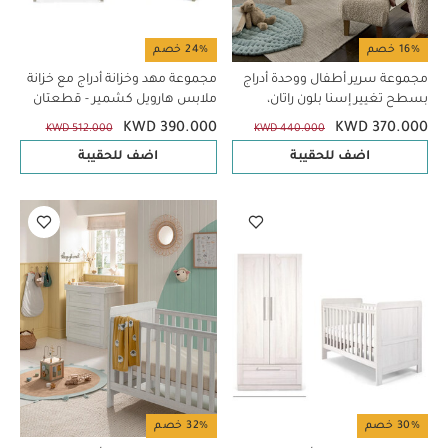
16% خصم
24% خصم
مجموعة سرير أطفال ووحدة أدراج
مجموعة مهد وخزانة أدراج مع خزانة
بسطح تغيير إسنا بلون راتان،
ملابس هارويل كشمير - قطعتان
قطعتين
KWD 390.000
KWD 370.000
KWD 512.000
KWD 440.000
اضف للحقيبة
اضف للحقيبة
30% خصم
32% خصم