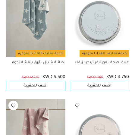
خدمة تغليف الهدايا متوفرة
خدمة تغليف الهدايا متوفرة
علبة بصمة - فور ايفر تريجرد زرقاء
بطانية شينل - أزرق بنقشة نجوم
KWD 5.500
KWD 4.750
KWD 12.250
KWD 6.500
اضف للحقيبة
اضف للحقيبة