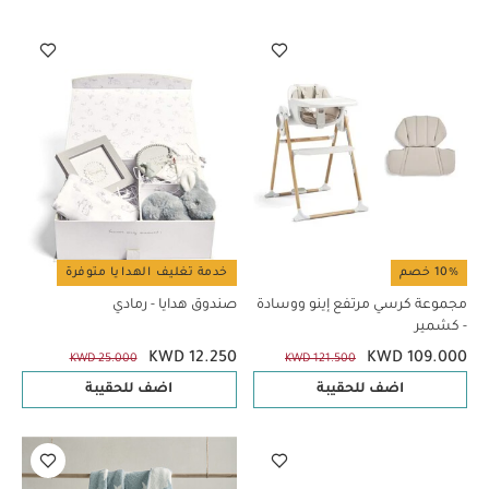
10% خصم
خدمة تغليف الهدايا متوفرة
مجموعة كرسي مرتفع إينو ووسادة
صندوق هدايا - رمادي
- كشمير
KWD 12.250
KWD 109.000
KWD 25.000
KWD 121.500
اضف للحقيبة
اضف للحقيبة