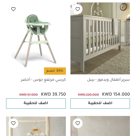
30% خصم
سرير أطفال ويدمور - بيبل
كرسي مرتفع جوس - أخضر
KWD 39.750
KWD 154.000
KWD 57.000
KWD 220.000
اضف للحقيبة
اضف للحقيبة