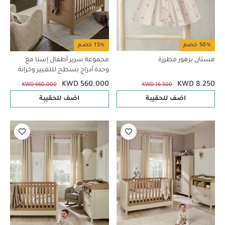
50% خصم
15% خصم
فستان بزهور مطرزة
مجموعة سرير أطفال إسنا مع
وحدة أدراج بسطح للتغيير وخزانة
ملابس - راتان، 3 قطع
KWD 560.000
KWD 8.250
KWD 660.000
KWD 16.500
اضف للحقيبة
اضف للحقيبة