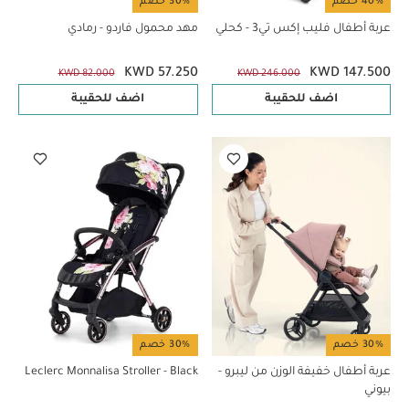
40% خصم
30% خصم
عربة أطفال فليب إكس تي3 - كحلي
مهد محمول فاردو - رمادي
KWD 57.250
KWD 147.500
KWD 82.000
KWD 246.000
اضف للحقيبة
اضف للحقيبة
30% خصم
30% خصم
عربة أطفال خفيفة الوزن من ليبرو -
Leclerc Monnalisa Stroller - Black
بيوني