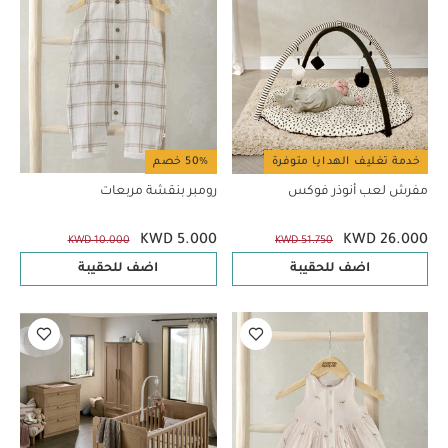
خدمة تغليف الهدايا متوفرة
50% خصم
مفرش لعب أنوذر فوكس
رومبر بنقشة مربعات
KWD 5.000
KWD 26.000
KWD 10.000
KWD 51.750
اضف للحقيبة
اضف للحقيبة