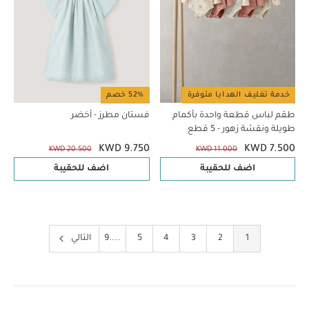
خدمة تغليف الهدايا متوفرة
52% خصم
طقم لباس قطعة واحدة بأكمام
فستان مطرز - أخضر
طويلة ونقشة زهور - 5 قطع
KWD 9.750
KWD 7.500
KWD 20.500
KWD 11.000
اضف للحقيبة
اضف للحقيبة
1
2
3
4
5
9
التالي