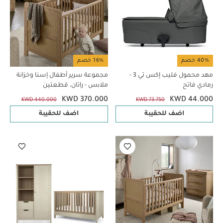
40% خصم
16% خصم
مهد محمول فليب إكس تي 3 -
مجموعة سرير أطفال إسنا وخزانة
رمادي فاتح
ملابس - راتان، قطعتين
KWD 370.000
KWD 44.000
KWD 440.000
KWD 73.750
اضف للحقيبة
اضف للحقيبة