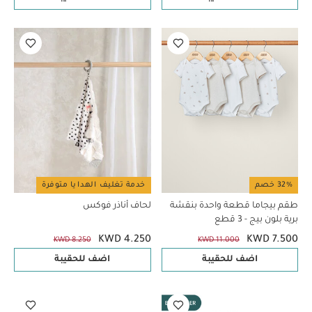
32% خصم
خدمة تغليف الهدايا متوفرة
طقم بيجاما قطعة واحدة بنقشة
لحاف أناذر فوكس
برية بلون بيج - 3 قطع
KWD 4.250
KWD 7.500
KWD 8.250
KWD 11.000
اضف للحقيبة
اضف للحقيبة