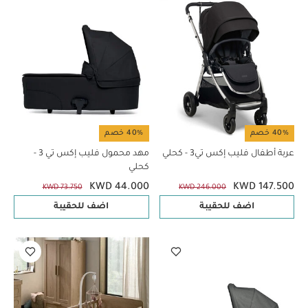
40% خصم
40% خصم
عربة أطفال فليب إكس تي3 - كحلي
مهد محمول فليب إكس تي 3 -
كحلي
KWD 44.000
KWD 147.500
KWD 73.750
KWD 246.000
اضف للحقيبة
اضف للحقيبة