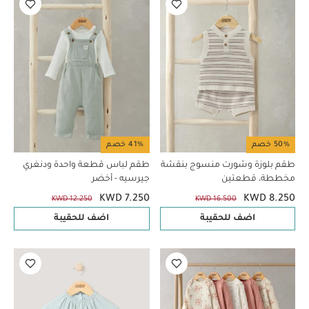
50% خصم
41% خصم
طقم بلوزة وشورت منسوج بنقشة
طقم لباس قطعة واحدة ودنغري
مخططة، قطعتين
جيرسيه - أخضر
KWD 7.250
KWD 8.250
KWD 12.250
KWD 16.500
اضف للحقيبة
اضف للحقيبة