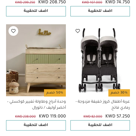
KWD 208.750
KWD 74.750
KWD 299.250
KWD 107.000
اضف للحقيبة
اضف للحقيبة
30% خصم
50% خصم
عربة أطفال كروز خفيفة مزدوجة -
وحدة أدراج وطاولة تغيير كوكسلي –
رمادي فاتح
أخضر أوليف / ناتورال
KWD 119.000
KWD 57.250
KWD 238.000
KWD 82.000
اضف للحقيبة
اضف للحقيبة