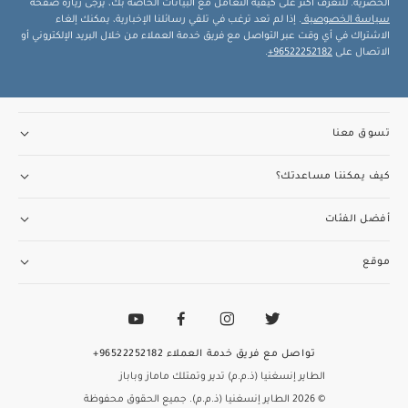
الحصرية. للتعرف أكثر على كيفية التعامل مع البيانات الخاصة بك، يرجى زيارة صفحة
سياسة الخصوصية
. إذا لم تعد ترغب في تلقي رسائلنا الإخبارية، يمكنك إلغاء
الاشتراك في أي وقت عبر التواصل مع فريق خدمة العملاء من خلال البريد الإلكتروني أو
الاتصال على
96522252182+
.
تسوق معنا
كيف يمكننا مساعدتك؟
أفضل الفئات
موقع
تواصل مع فريق خدمة العملاء
96522252182+
الطاير إنسغنيا (ذ.م.م) تدير وتمتلك ماماز وباباز
© 2026 الطاير إنسغنيا (ذ.م.م). جميع الحقوق محفوظة