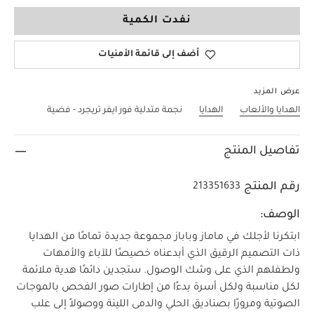
لا حجم
نفدت الكمية
أضف إلى قائمة الأمنيات
عرض المزيد
الهدايا والألعاب
الهدايا
نجمة متدلية فور ايفر تريجرد - فضية
تفاصيل المنتج
رقم المنتج
213351633
الوصف:
ابتكرنا لأجلك في ماماز وباباز مجموعة جديدة تمامًا من الهدايا
ذات التصميم الرقيق الذي أبدعناه خصيصًا للآباء والأمهات
ولطفلهم الذي على وشك الوصول. ستجدين دائمًا هدية ملائمة
لكل مناسبة ولكل أسرة بدءًا من إطارات صور الفحص بالموجات
الصوتية ومرورًا بصناديق الحلي والدمى اللينة ووصولاً إلى علب