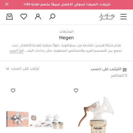
تنزيلات الصيف! تسوقي الأفضل مبيعًا بخصم لغاية 50%.
0
الماركات
Hegen
تقدّم ماركة هيجين، القادمة من سنغافورة، حلولًا مبتكرة لتغذية الأطفال، حيث
تجمع بين التصميم الفريد والخصائص المتطورة، مثل زجاجات الرضاعة المزودة
اقرأ المزيد
بنظام إغلاق وفتح حاصل على براءة اختراع، مما يجعها عملية، ومستدامة،
ومريحة للاستخدام.
ترتيب على حسب
الترتيب على حسب
5 العناصر