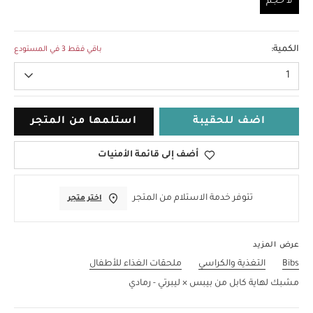
لا حجم
لا حجم
الكمية:
باقي فقط 3 في المستودع
1
اضف للحقيبة
استلمها من المتجر
أضف إلى قائمة الأمنيات
تتوفر خدمة الاستلام من المتجر
اختر متجر
عرض المزيد
Bibs
التغذية والكراسي
ملحقات الغذاء للأطفال
مشبك لهاية كابل من بيبس × ليبرتي - رمادي