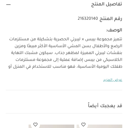
تفاصيل المنتج
رقم المنتج
216320140
الوصف:
تتميز مجموعة بيبس × ليبرتي الحصرية بتشكيلة من مستلزمات
الرضع والأطفال بسن المشي الأساسية الأكثر مبيعًا ومزين
بنقشات ليبرتي المميزة لمظهر جذاب. سيكون مشبك اللهاية
الكلاسيكي من بيبس إضافة عملية إلى مجموعة مستلزمات
طفلك اليومية الأساسية، فهو مناسب للاستخدام في المنزل أو
في عربة الأطفال أو أثناء التنقل عن طريق تثبيتها في ملابس
عرض المزيد
الطفل فحسب.
يتوافق مع جميع اللهايات من بيبس التي تباع
على حدة على موقعنا الألكتروني.
صنع هذا المنتج من خامات معاد تدويرها.
خصائص المنتج:
100‏%‏ قطن عضوي
مشبك معدني خالي من النيكل سهل
قد يعجبك أيضاً
التثبيت على ملابس الطفل
مناسب لجميع اللهايات من
العمر المناسب/الفئة العمرية:
بيبس
مواصفات المنتج:
منذ الولادة
الضمان:
3 أشهر
الخامات:
100‏%‏ قطن عضوي،