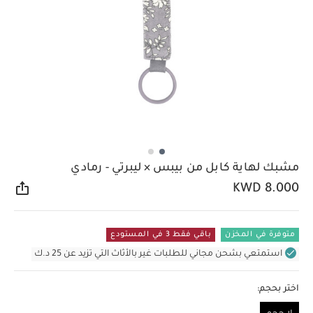
مشبك لهاية كابل من بيبس × ليبرتي - رمادي
KWD 8.000
مشار
متوفرة في المخزن
باقي فقط 3 في المستودع
استمتعي بشحن مجاني للطلبات غير بالأثاث التي تزيد عن 25 د.ك
اختر بحجم: