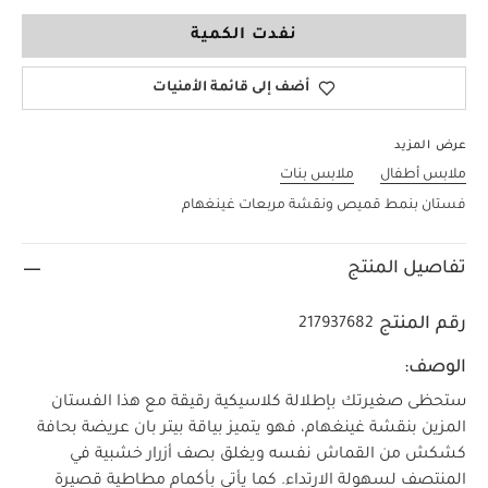
3-6 Months
نفدت الكمية
أضف إلى قائمة الأمنيات
عرض المزيد
ملابس أطفال
ملابس بنات
فستان بنمط قميص ونقشة مربعات غينغهام
تفاصيل المنتج
رقم المنتج
217937682
الوصف:
ستحظى صغيرتك بإطلالة كلاسيكية رقيقة مع هذا الفستان
المزين بنقشة غينغهام، فهو يتميز بياقة بيتر بان عريضة بحافة
كشكش من القماش نفسه ويغلق بصف أزرار خشبية في
المنتصف لسهولة الارتداء. كما يأتي بأكمام مطاطية قصيرة