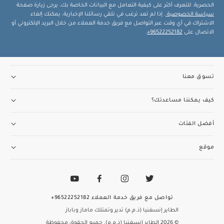
الحصرية. للتعرف أكثر على كيفية التعامل مع البيانات الخاصة بك، يرجى زيارة صفحة
سياسة الخصوصية
. إذا لم تعد ترغب في تلقي رسائلنا الإخبارية، يمكنك إلغاء
الاشتراك في أي وقت عبر التواصل مع فريق خدمة العملاء من خلال البريد الإلكتروني أو
الاتصال على
96522252182+
.
تسوق معنا
كيف يمكننا مساعدتك؟
أفضل الفئات
موقع
تواصل مع فريق خدمة العملاء
96522252182+
الطاير إنسغنيا (ذ.م.م) تدير وتمتلك ماماز وباباز
© 2026 الطاير إنسغنيا (ذ.م.م). جميع الحقوق محفوظة