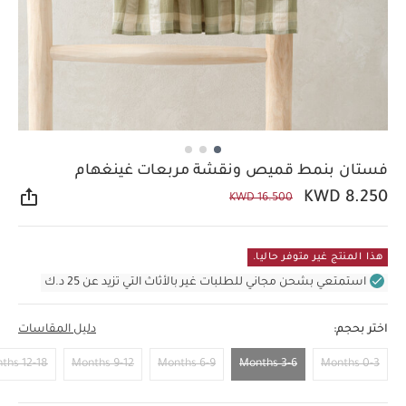
فستان بنمط قميص ونقشة مربعات غينغهام
KWD 8.250
KWD 16.500
مشار
هذا المنتج غير متوفر حاليا.
استمتعي بشحن مجاني للطلبات غير بالأثاث التي تزيد عن 25 د.ك
اختر بحجم:
دليل المقاسات
12-18 Months
9-12 Months
6-9 Months
3-6 Months
0-3 Months