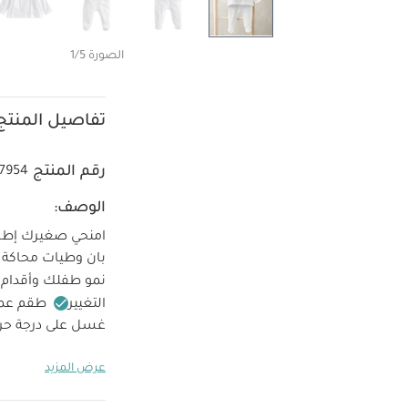
الصورة 1/5
تفاصيل المنتج
رقم المنتج
37954
الوصف:
امنحي صغيرك إطلال
بان وطيات محاكة 
نمو طفلك وأقدام 
التغيير
طقم عمل
غسل على درجة حرارة 40 درجة 
كيّ على درجة حرار
عرض المزيد
الداخلي
قد يعجبك 
قطعة واحدة عضوية بلون