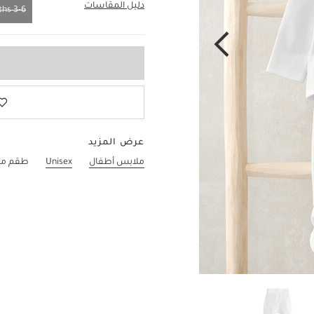
دليل المقاسات
3-6 Months
3-6 Months
عرض المزيد
ملابس أطفال
Unisex
طقم من