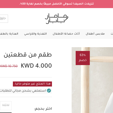
تنزيلات الصيف! تسوقي الأفضل مبيعًا بخصم لغاية 50%.
ت
ملابس أطفال
أثاث حضانة الأطفال
التغذية والكراسي
العناية بالطف
طقم من قطعتين
63%
خصم
KWD 4.000
KWD 10.750
هذا المنتج غير متوفر حاليا.
استمتعي بشحن مجاني للطلبات غير بال
NEW
اختر بحجم: