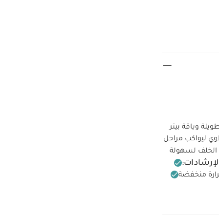
يلة وياقة بيتر
وي ليواكب مراحل
 الخلف لسهولة
لإرشادات:
رارة منخفضة
كيّ على الجانب
طقم بيجاما