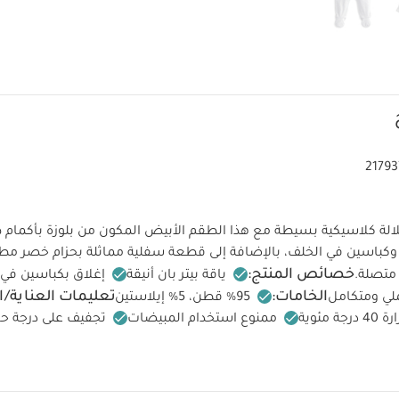
2179
ة كلاسيكية بسيطة مع هذا الطقم الأبيض المكون من بلوزة بأكمام طو
وكباسين في الخلف، بالإضافة إلى قطعة سفلية مماثلة بحزام خصر مط
خصائص المنتج:
متصلة.
ياقة بيتر بان أنيقة
إغلاق بكباسين في
الخامات:
تعليمات العناية/ا
ي ومتكامل
95% قطن، 5% إيلاستين
مئوية
ممنوع استخدام المبيضات
تجفيف على درجة ح
ة منخفضة
ممنوع التنظيف الجاف
تغسل الألوان الداكنة على حدة
أيضاً:
طقم ألبسة قطعة واحدة بأكمام قصيرة قماش عضوي بلون أبيض - 5 قطع
 أبيض - 3 قطع