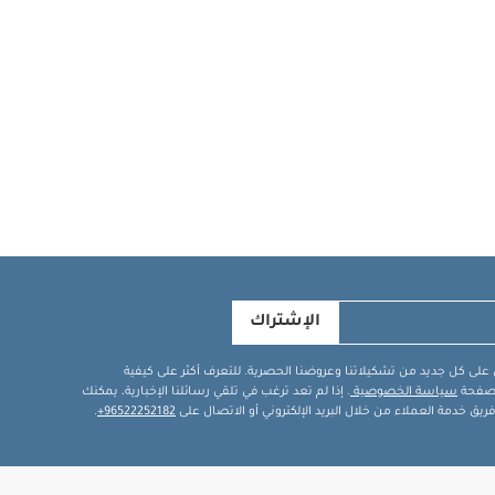
الإشتراك
في على كل جديد من تشكيلاتنا وعروضنا الحصرية. للتعرف أكثر على كيفية
ة صفحة
سياسة الخصوصية
. إذا لم تعد ترغب في تلقي رسائلنا الإخبارية، يمكنك
يق خدمة العملاء من خلال البريد الإلكتروني أو الاتصال على
96522252182+
.