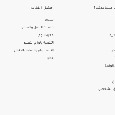
ا مساعدتك؟
أفضل الفئات
ملابس
معدّات التنقل والسفر
ررة
حجرة النوم
التغذية ولوازم التغيير
از
الاستحمام والعناية بالطفل
نا
هدايا
لولادة
ع
ق الشخصي