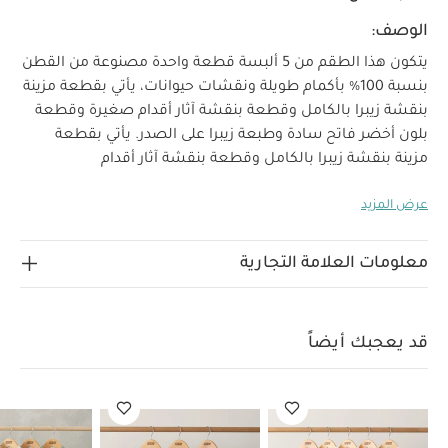
الوصف:
يتكون هذا الطقم من 5 ألبسة قطعة واحدة مصنوعة من القطن
بنسبة 100‏%‏ بأكمام طويلة ونقشات حيوانات، يأتي بقطعة مزينة
بنقشة زيبرا بالكامل وقطعة بنقشة آثار أقدام صغيرة وقطعة
بلون أخضر فاتح سادة وطبعة زيبرا على الصدر. يأتي بقطعة
مزينة بنقشة زيبرا بالكامل وقطعة بنقشة آثار أقدام
خصائص المنتج:
صغيرة
طقم مكون من 5 قطع بألوان
عرض المزيد
ونقشات متناسقة
100‏%‏ قطن فائق النعومة
إغلاق
تعليمات السلامة وتحذيرات:
بكباسين لسهولة التغيير
تحفظ
الخامات:
تعليمات العناية/
بعيدًا عن النار
100‏%‏ قطن
معلومات العلامة التجارية
الإرشادات:
غسل على درجة حرارة 40 درجة مئوية
ممنوع
استخدام المبيضات
تجفيف على درجة حرارة منخفضة
كيّ
على درجة حرارة منخفضة
ممنوع التنظيف الجاف
تغسل
قد يعجبك أيضاً
الألوان الداكنة على حدة
كيّ على الجانب الداخلي
قد يعجبك
أيضاً:
طقم ألبسة قطعة واحدة بأكمام قصيرة قماش عضوي بلون أبيض
- 5 قطع
طقم بيجاما قطعة واحدة عضوية بلون أبيض - 3 قطع
طقم
ألبسة قطعة واحدة بنقشة ديناصور - 5 قطع
جاكيت جيرسيه بتصميم