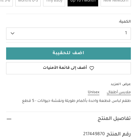
3-6 Months
0-3 Months
Tiny Baby
Up To 1 Month
New Newborn
Up To 1 Month
الكمية:
1
اضف للحقيبة
أضف إلى قائمة الأمنيات
عرض المزيد
ملابس أطفال
Unisex
طقم لباس قطعة واحدة بأكمام طويلة ونقشة حيوانات - 5 قطع
تفاصيل المنتج
رقم المنتج
217449870