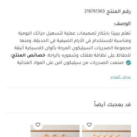
رقم المنتج
216761363
الوصف:
تهتم بيبيتا بابتكار تصميمات عملية لتسهيل حياتك اليومية
ومناسبة للاستخدام في الأيام الصيفية في الحديقة،
ومنها
مجموعة الصدريات السيليكون المرحة بألوان كلاسيكية أنيقة
للحفاظ على نظافة طفلك وشعوره بالراحة.
خصائص المنتج:
صنعت الصدريات من سيليكون آمن على المواد الغذائية
وخالٍ من بيسفينول أ والفثالات
كباسين مستديرة مدمجة
عرض المزيد
على فتحة الرقبة لمزيد من الراحة
جيب عميق في الأمام
لالتقاط الطعام والحفاظ على نظافة المكان
صدرية
سيليكون سهلة التنظيف ومقاومة للبقع ولا تمتص الماء
تصميم غير سام ومضاد للبكتيريا
قد يعجبك أيضاً
الأبعاد (سم):
29 × 0.8 × 25
تعليمات
مواصفات المنتج:
غسل بالصابون
الخامة:
سيليكون آمن على المواد
العناية:
الغذائية ومعتمد من إدارة الغذاء والدواء
قد يعجبك أيضاً:
طقم ألبسة قطعة واحدة بأكمام قصيرة قماش عضوي بلون أبيض - 5