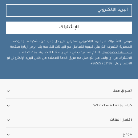
الإشتراك
قومي بالاشتراك عبر البريد الإلكتروني لتتعرفي على كل جديد من تشكيلاتنا وعروضنا
الحصرية. للتعرف أكثر على كيفية التعامل مع البيانات الخاصة بك، يرجى زيارة صفحة
سياسة الخصوصية
. إذا لم تعد ترغب في تلقي رسائلنا الإخبارية، يمكنك إلغاء
الاشتراك في أي وقت عبر التواصل مع فريق خدمة العملاء من خلال البريد الإلكتروني أو
الاتصال على
96522252182+
.
تسوق معنا
كيف يمكننا مساعدتك؟
أفضل الفئات
موقع