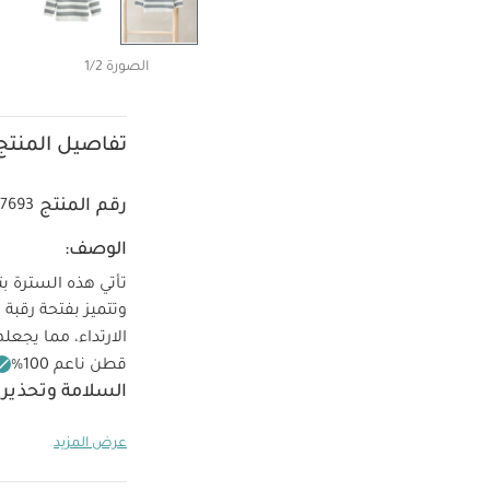
الصورة 1/2
تفاصيل المنتج
رقم المنتج
37693
الوصف:
وتتميز بفتحة رقب
الارتداء، مما يجعله
قطن ناعم 100‏‏%‏‏
السلامة وتحذيرا
غسل على درجة حرارة 40 درجة 
عرض المزيد
كيّ على درجة حرار
الداخلي
قد يعجبك 