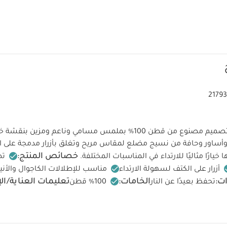
2179
تأتي هذه السترة بتصميم مصنوع من قطن 100‏‏%‏‏ بملمس مسامي وناعم ومزي
ة وأساور وحافة من نسيج مضلع لمقاس مريح وتغلق بأزرار مدمجة على 
خصائص المنتج:
ا خيارًا مثاليًا للارتداء في المناسبات المختلفة.
تص
أزرار على الكتف لسهولة الارتداء
مناسب للإطلالات الكاجوال والأني
ت:
الخامات:
تعليمات العناية/ال
تحفظ بعيدًا عن النار
100‏‏%‏‏ قطن
مئوية
ممنوع استخدام المبيضات
تجفيف على درجة ح
ة منخفضة
ممنوع التنظيف الجاف
تغسل الألوان الداكنة على حدة
أيضاً:
طقم ألبسة قطعة واحدة بأكمام قصيرة قماش عضوي بلون أبيض - 5 قطع