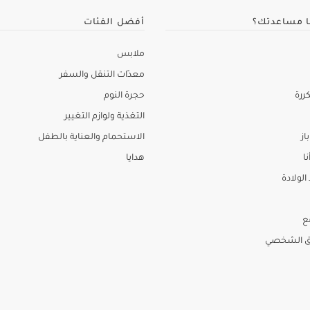
ا مساعدتك؟
أفضل الفئات
ملابس
معدّات التنقل والسفر
ررة
حجرة النوم
التغذية ولوازم التغيير
از
الاستحمام والعناية بالطفل
نا
هدايا
لولادة
ع
ق الشخصي