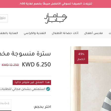
تنزيلات الصيف! تسوقي الأفضل مبيعًا بخصم لغاية 50%.
ت
ملابس أطفال
أثاث حضانة الأطفال
التغذية والكراسي
العناية بالطف
سترة منسوجة مخ
49%
خصم
KWD 6.250
KWD 12.250
هذا المنتج غير متوفر حاليا.
استمتعي بشحن مجاني للطلبات غير بال
0-3 Months
اختر بحجم: