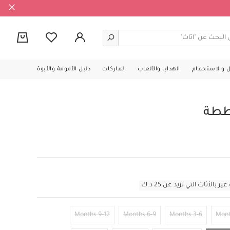
0
ل والاستحمام
الهدايا والألعاب
الماركات
دليل الأمومة والأبوة
ططة
أثاث التي تزيد عن 25 د.ك
9-12 Months
6-9 Months
3-6 Months