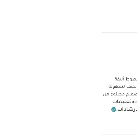
ن بنقشة خطوط أنيقة.
الكتف لسهولة
ميم مصنوع من
تعليمات
قة
إرشادات:
رارة منخفضة
كيّ على الجانب
طقم بيجاما