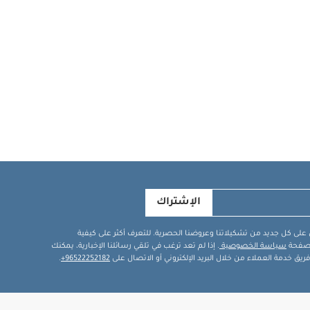
الإشتراك
في على كل جديد من تشكيلاتنا وعروضنا الحصرية. للتعرف أكثر على كيفية
ة صفحة
سياسة الخصوصية
. إذا لم تعد ترغب في تلقي رسائلنا الإخبارية، يمكنك
يق خدمة العملاء من خلال البريد الإلكتروني أو الاتصال على
96522252182+
.