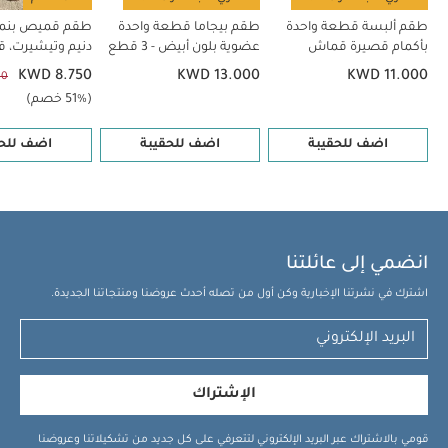
طقم ألبسة قطعة واحدة
طقم بيجاما قطعة واحدة
طقم قميص بنم
بأكمام قصيرة قماش
عضوية بلون أبيض - 3 قطع
دنيم وتيشيرت، 
عضوي بلون أبيض - 5 قطع
KWD 8.750
KWD 13.000
KWD 11.000
00
(51% خصم)
اضف للحقيبة
اضف للحقيبة
اضف للحق
انضمي إلى عائلتنا
اشترك في نشرتنا الإخبارية وكن أول من تصله أحدث عروضنا ومنتجاتنا الجديدة.
الإشتراك
قومي بالاشتراك عبر البريد الإلكتروني لتتعرفي على كل جديد من تشكيلاتنا وعروضنا