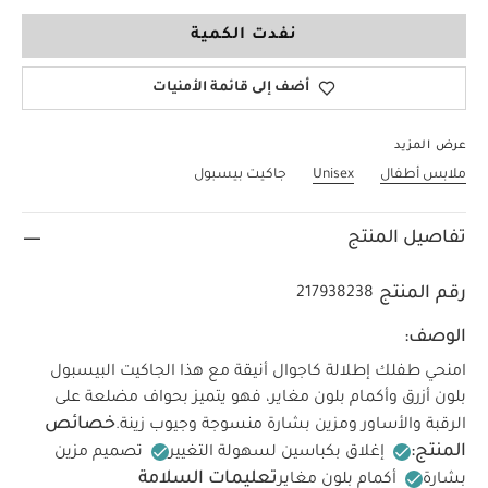
3-4 Years
نفدت الكمية
أضف إلى قائمة الأمنيات
عرض المزيد
ملابس أطفال
Unisex
جاكيت بيسبول
تفاصيل المنتج
رقم المنتج
217938238
الوصف:
امنحي طفلك إطلالة كاجوال أنيقة مع هذا الجاكيت البيسبول
بلون أزرق وأكمام بلون مغاير، فهو يتميز بحواف مضلعة على
خصائص
الرقبة والأساور ومزين بشارة منسوجة وجيوب زينة.
المنتج:
إغلاق بكباسين لسهولة التغيير
تصميم مزين
تعليمات السلامة
بشارة
أكمام بلون مغاير