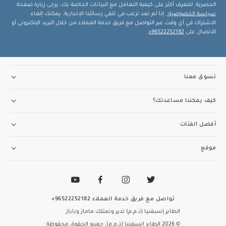
الحصرية. للتعرف أكثر على كيفية التعامل مع البيانات الخاصة بك، يرجى زيارة صفحة
سياسة الخصوصية
. إذا لم تعد ترغب في تلقي رسائلنا الإخبارية، يمكنك إلغاء
الاشتراك في أي وقت عبر التواصل مع فريق خدمة العملاء من خلال البريد الإلكتروني أو
الاتصال على
96522252182+
.
تسوق معنا
كيف يمكننا مساعدتك؟
أفضل الفئات
موقع
تواصل مع فريق خدمة العملاء
96522252182+
الطاير إنسغنيا (ذ.م.م) تدير وتمتلك ماماز وباباز
© 2026 الطاير إنسغنيا (ذ.م.م). جميع الحقوق محفوظة