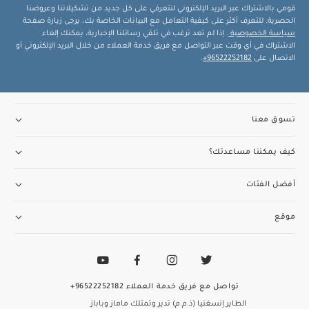
قومي بالاشتراك عبر البريد الإلكتروني لتتعرفي على كل جديد من تشكيلاتنا وعروضنا
الحصرية. للتعرف أكثر على كيفية التعامل مع البيانات الخاصة بك، يرجى زيارة صفحة
سياسة الخصوصية
. إذا لم تعد ترغب في تلقي رسائلنا الإخبارية، يمكنك إلغاء
الاشتراك في أي وقت عبر التواصل مع فريق خدمة العملاء من خلال البريد الإلكتروني أو
الاتصال على
96522252182+
.
تسوق معنا
كيف يمكننا مساعدتك؟
أفضل الفئات
موقع
تواصل مع فريق خدمة العملاء
96522252182+
الطاير إنسغنيا (ذ.م.م) تدير وتمتلك ماماز وباباز