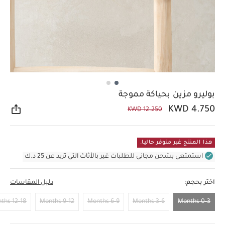
بوليرو مزين بحياكة مموجة
KWD 4.750
KWD 12.250
مشار
هذا المنتج غير متوفر حاليا.
استمتعي بشحن مجاني للطلبات غير بالأثاث التي تزيد عن 25 د.ك
اختر بحجم:
دليل المقاسات
12-18 Months
9-12 Months
6-9 Months
3-6 Months
0-3 Months