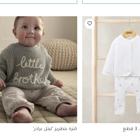
ع
كنزة بتطريز "ليتل براذر"