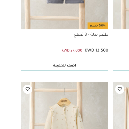
50% خصم
طقم بدلة - 3 قطع
KWD 13.500
KWD 27.000
اضف للحقيبة