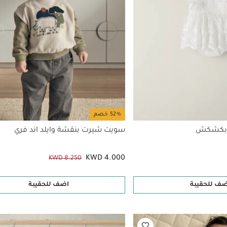
52% خصم
ل بكشكش
سويت شيرت بنقشة وايلد اند فري
KWD 4.000
KWD 8.250
ضف للحقيبة
اضف للحقيبة