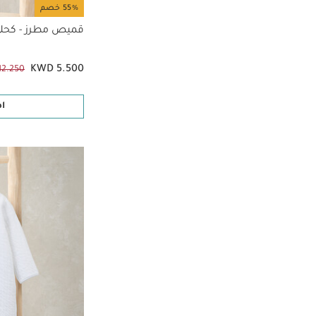
55% خصم
قميص مطرز - كحل
KWD 5.500
12.250
ا