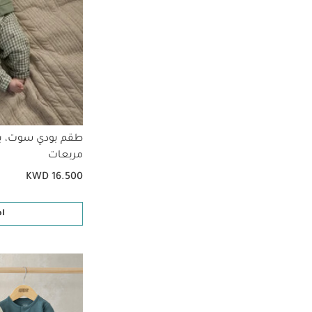
طقم بودي سوت، ب
مربعات
KWD 16.500
ا