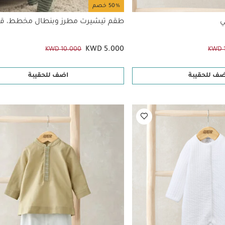
50% خصم
ي
طقم تيشيرت مطرز وبنطال مخطط، ق
KWD 5.000
KWD 10.000
KWD 
ضف للحقيبة
اضف للحقيبة