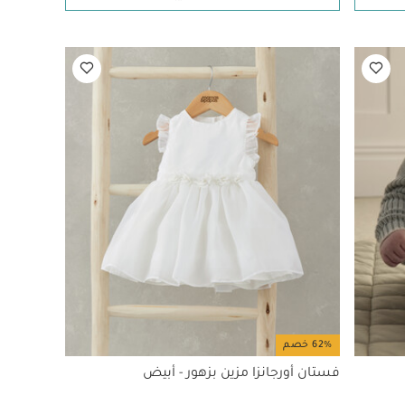
62% خصم
فستان أورجانزا مزين بزهور - أبيض