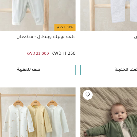
51% خصم
ض
طقم تونيك وبنطال - قطعتان
KWD 11.250
KWD 23.000
ضف للحقيبة
اضف للحقيبة