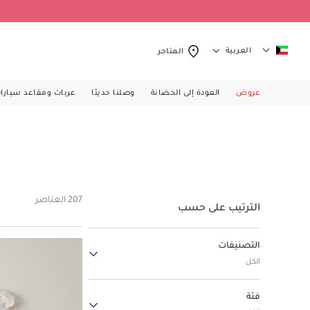
العربية
المتاجر
عروض
العودة إلى الحضانة
وصلنا حديثا
عربات ومقاعد سيارا
207 العناصر
الترتيب على حسب
التصنيفات
الكل
ملابس الأطفال
فئة
(207)