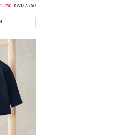
KWD 7.250
14.750
ا