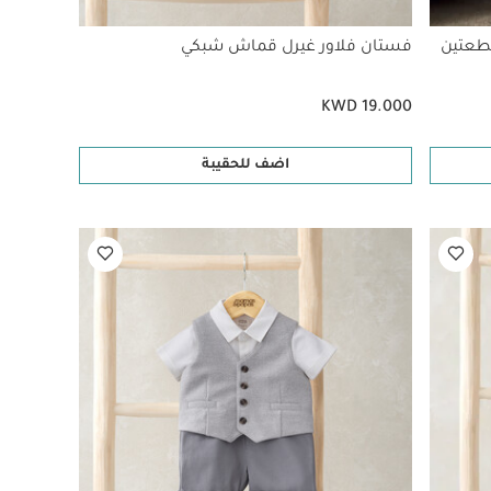
طعتين
فستان فلاور غيرل قماش شبكي
KWD 19.000
اضف للحقيبة