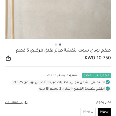
طقم بودي سوت بنقشة طائر لقلق للرضع، 5 قطع
KWD 10.750
مشار
متوفرة في المخزن
اشتري 2 بسعر 18 د.ك
استمتعي بشحن مجاني للطلبات غير بالأثاث التي تزيد عن 25 د.ك
أطقم متعددة القطع - اشتري 2 بسعر 18 د.ك
اختر بحجم:
دليل المقاسات
PPNew
PNew