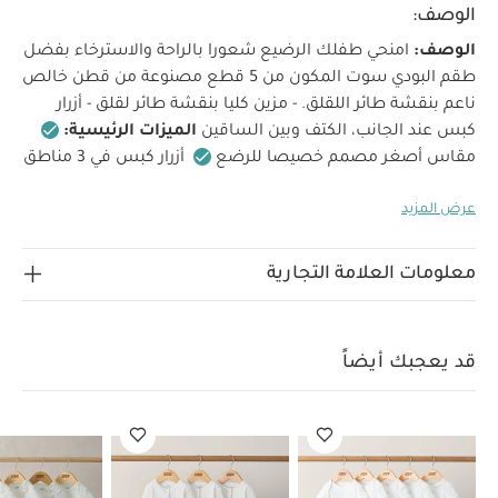
الوصف:
الوصف:
امنحي طفلك الرضيع شعورا بالراحة والاسترخاء بفضل
طقم البودي سوت المكون من 5 قطع مصنوعة من قطن خالص
ناعم بنقشة طائر اللقلق. - مزين كليا بنقشة طائر لقلق - أزرار
كبس عند الجانب، الكتف وبين الساقين
الميزات الرئيسية:
مقاس أصغر مصمم خصيصا للرضع
أزرار كبس في 3 مناطق
لسهولة الارتداء
ناعم للغاية ولطيف على بشرة طفلك
عرض المزيد
الحساسة
الخامات:
100% قطن
ارشادات العناية:
غسيل
بدرجة حرارة 95 درجة
لا تستخدم المبيضات
تجفيف بدرجة
منخفضة
كي بدرجة حرارة منخفضة
لا تستخدم التنظيف
معلومات العلامة التجارية
الجاف
غسل الألوان الداكنة بشكل منفصل
كي على
الوجه الآخر.
تعليمات السلامة وتحذيرات:
يحفظ بعيدًا عن
النار، تنظيف بالغسالة
قد يعجبك أيضاً:
طقم ألبسة قطعة واحدة
قد يعجبك أيضاً
بأكمام قصيرة قماش عضوي بلون أبيض - 5 قطع
طقم بيجاما قطعة
واحدة عضوية بلون أبيض - 3 قطع
طقم ألبسة قطعة واحدة بنقشة طائر
اللقلق - 5 قطع
طقم ألبسة قطعة واحدة بدون أكمام قماش عضوي
بلون أبيض - 5 قطع
طقم بيجاما قطعة واحدة بنقشة دببة بلون بيج - 3
قطع