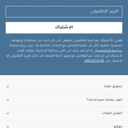
الإشتراك
قومي بالاشتراك عبر البريد الإلكتروني لتتعرفي على كل جديد من تشكيلاتنا وعروضنا
الحصرية. للتعرف أكثر على كيفية التعامل مع البيانات الخاصة بك، يرجى زيارة صفحة
سياسة الخصوصية
. إذا لم تعد ترغب في تلقي رسائلنا الإخبارية، يمكنك إلغاء
الاشتراك في أي وقت عبر التواصل مع فريق خدمة العملاء من خلال البريد الإلكتروني أو
الاتصال على
96522252182+
.
تسوق معنا
كيف يمكننا مساعدتك؟
أفضل الفئات
موقع