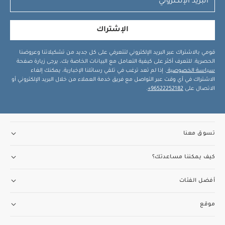
الإشتراك
قومي بالاشتراك عبر البريد الإلكتروني لتتعرفي على كل جديد من تشكيلاتنا وعروضنا
الحصرية. للتعرف أكثر على كيفية التعامل مع البيانات الخاصة بك، يرجى زيارة صفحة
سياسة الخصوصية
. إذا لم تعد ترغب في تلقي رسائلنا الإخبارية، يمكنك إلغاء
الاشتراك في أي وقت عبر التواصل مع فريق خدمة العملاء من خلال البريد الإلكتروني أو
الاتصال على
96522252182+
.
تسوق معنا
كيف يمكننا مساعدتك؟
أفضل الفئات
موقع