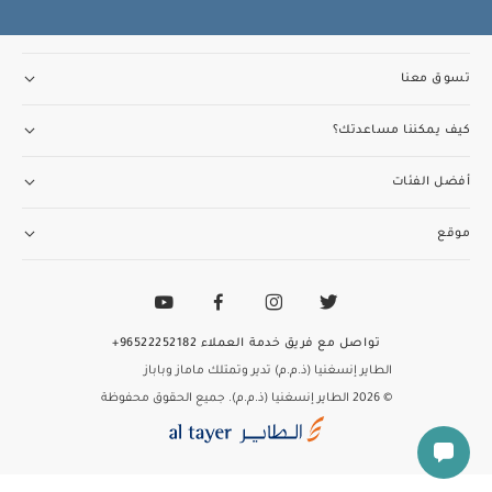
تسوق معنا
كيف يمكننا مساعدتك؟
أفضل الفئات
موقع
تواصل مع فريق خدمة العملاء
96522252182+
الطاير إنسغنيا (ذ.م.م) تدير وتمتلك ماماز وباباز
© 2026 الطاير إنسغنيا (ذ.م.م). جميع الحقوق محفوظة