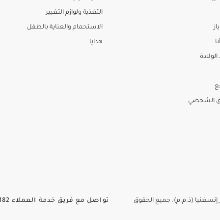
التغذية ولوازم التغيير
از
الاستحمام والعناية بالطفل
نا
هدايا
لولادة
ع
ق الشخصي
الطاير إنسغنيا (ذ.م.م). جميع الحقوق
تواصل مع فريق خدمة العملاء
82+