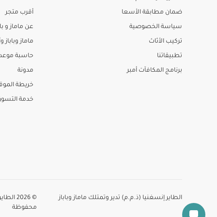
ضمان مطابقة الأسعا
أقرب متجر
سياسة الخصوصية
عن ماماز و باب
تركيب الأثاث
ماماز وباباز وأ
تطبيقاتنا
حاسبة موعد ا
برنامج المكافآت أمبر
مدونة
خريطة الموق
خدمة التسو
الطاير إنسغنيا (ذ.م.م) تدير وتمتلك ماماز وباباز
© 2026 
محفوظة