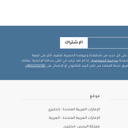
الإشتراك
في على كل جديد من تشكيلاتنا وعروضنا الحصرية. للتعرف أكثر على كيفية
ة صفحة
سياسة الخصوصية
. إذا لم تعد ترغب في تلقي رسائلنا الإخبارية، يمكنك
يق خدمة العملاء من خلال البريد الإلكتروني أو الاتصال على
96522252182+
.
موقع
الإمارات العربية المتحدة - إنجليزي
الإمارات العربية المتحدة - العربية
مملكة البحرين -إنجليزي