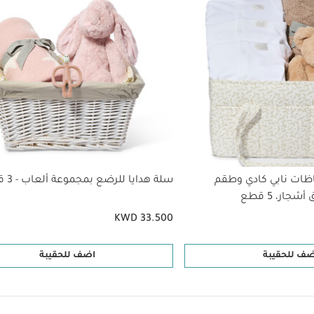
ظات نابي كادي وطقم
سلة هدايا للرضع بمجموعة ألعاب - 3 قطع
جار، 5 قطع
KWD 33.500
ضف للحقيبة
اضف للحقيبة