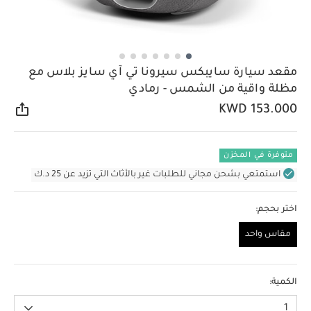
مقعد سيارة سايبكس سيرونا تي آي سايز بلاس مع
مظلة واقية من الشمس - رمادي
KWD 153.000
مشار
متوفرة في المخزن
استمتعي بشحن مجاني للطلبات غير بالأثاث التي تزيد عن 25 د.ك
اختر بحجم:
مقاس واحد
مقاس واحد
الكمية:
1