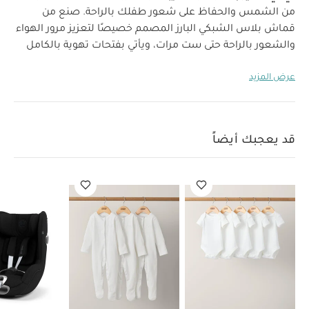
من الشمس والحفاظ على شعور طفلك بالراحة. صنع من
قماش بلاس الشبكي البارز المصمم خصيصًا لتعزيز مرور الهواء
والشعور بالراحة حتى ست مرات،
ويأتي بفتحات تهوية بالكامل
لضمان شعوره بالراحة الفائقة في المواسم المختلفة. يتميز
عرض المزيد
بزاوية دوران 360 درجة مئوية لسهولة وضع الطفل وإخراجه من
المقعد والتغيير بين الوضعيتين المواجهة للأمام والمواجهة
للخلف بسهولة.
انعمي بمزيد من الراحة أثناء التنقل مع إمكانية
إمالة المقعد بيد واحدة، إلى جانب خصائص أمان إضافية مثل
قد يعجبك أيضاً
نظام الحماية الجانبية الطولية المدمج.
استمتعي برحلة سلسة
مع طفلك مع مقعد سيارة سيرونا تي آي سايز بلاس.
خصائص
المنتج:
مستويات أمان أعلى بنسبة 50‏‏‏‏‏‏%‏:
يوفر مقعد سيارة
سيرونا تي حماية فائقة في الاتجاهين عند حدوث التصادم. في
حالة الوضعية المواجهة للخلف، يعمل على تقليل خطر إصابة
الرقبة والرأس ليمنحك مستويات أمان أعلى بنسبة 50‏‏‏‏‏‏%‏.* في
حالات التصادم، يدفع الطفل نحو المنطقة الخارجية للمقعد حيث
يتنم توزيع قوة التصادم على السطح بالكامل لتخفيف تأثيرها.
وفقًا للقانون، يجب أن يجلس الطفل في الوضعية المواجهة
للخلف حتى يصل طوله إلى 76 سم أو عمره إلى 15 شهرًا، إلا أننا